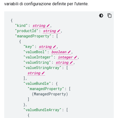
variabili di configurazione definite per l'utente.
"kind"
:
string
,
"productId"
:
string
,
"managedProperty"
:
[
"key"
:
string
,
"valueBool"
:
boolean
,
"valueInteger"
:
integer
,
"valueString"
:
string
,
"valueStringArray"
:
[
string
],
"valueBundle"
:
"managedProperty"
:
[
(
ManagedProperty
)
]
}
,
"valueBundleArray"
:
[