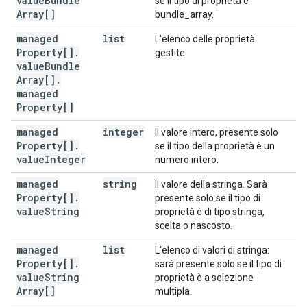
value
Bundle
se il tipo di proprietà è
Array[]
bundle_array.
managed
list
L'elenco delle proprietà
Property[]
.
gestite.
value
Bundle
Array[]
.
managed
Property[]
managed
integer
Il valore intero, presente solo
Property[]
.
se il tipo della proprietà è un
value
Integer
numero intero.
managed
string
Il valore della stringa. Sarà
Property[]
.
presente solo se il tipo di
value
String
proprietà è di tipo stringa,
scelta o nascosto.
managed
list
L'elenco di valori di stringa:
Property[]
.
sarà presente solo se il tipo di
value
String
proprietà è a selezione
Array[]
multipla.