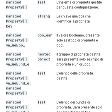
managed
list
L'insieme di proprietà gestite
Property[]
per questa configurazione.
managed
string
La chiave univoca che
Property[]
.
identifica la proprietà.
key
managed
boolean
Il valore booleano, presente
Property[]
.
solo se il tipo di proprietà è
value
Bool
bool.
managed
nested
Il gruppo di proprietà gestite:
Property[]
.
object
sarà presente solo se il tipo di
value
Bundle
proprietà è un gruppo.
managed
list
L'elenco delle proprietà
Property[]
.
gestite.
value
Bundle
.
managed
Property[]
managed
list
L'elenco dei bundle di
Property[]
.
proprietà. Sarà presente solo