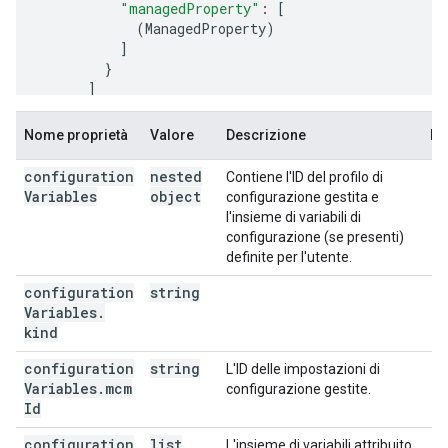
"managedProperty"
:
[
(
ManagedProperty
)
]
]
],
Nome proprietà
Valore
Descrizione
No
"configurationVariables"
:
"kind"
:
"androidenterprise#configurationVariab
configuration
nested
Contiene l'ID del profilo di
"mcmId"
:
string
,
Variables
object
configurazione gestita e
"variableSet"
:
[
l'insieme di variabili di
configurazione (se presenti)
"kind"
:
"androidenterprise#variableSet"
,
definite per l'utente.
"placeholder"
:
string
,
"userValue"
:
string
configuration
string
Variables
.
]
kind
}

configuration
}
string
L'ID delle impostazioni di
Variables
.
mcm
configurazione gestite.
Id
configuration
list
L'insieme di variabili attribuito