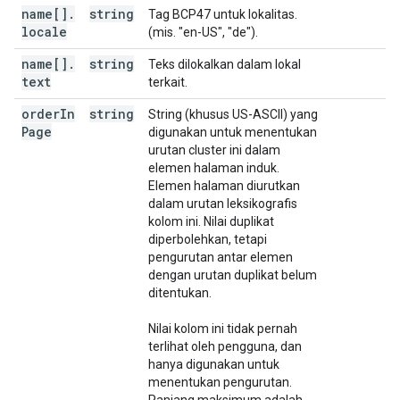
name[]
.
string
Tag BCP47 untuk lokalitas.
locale
(mis. "en-US", "de").
name[]
.
string
Teks dilokalkan dalam lokal
text
terkait.
order
In
string
String (khusus US-ASCII) yang
Page
digunakan untuk menentukan
urutan cluster ini dalam
elemen halaman induk.
Elemen halaman diurutkan
dalam urutan leksikografis
kolom ini. Nilai duplikat
diperbolehkan, tetapi
pengurutan antar elemen
dengan urutan duplikat belum
ditentukan.
Nilai kolom ini tidak pernah
terlihat oleh pengguna, dan
hanya digunakan untuk
menentukan pengurutan.