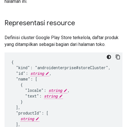
halaman ini.
Representasi resource
Definisi cluster Google Play Store terkelola, daftar produk
yang ditampilkan sebagai bagian dari halaman toko.
{

  "kind": "androidenterprise#storeCluster",

  "id": 
string
,

  "name": [

    {

      "locale": 
string
,

      "text": 
string
    }

  ],

  "productId": [

string
  ],
