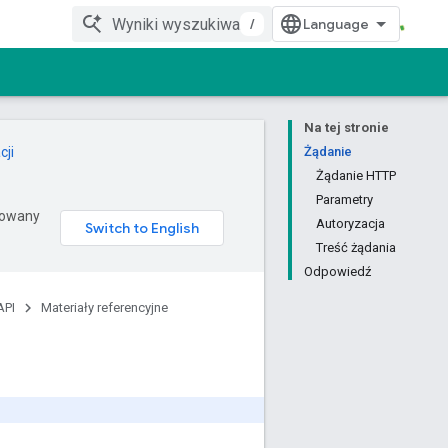
/
Na tej stronie
cji
Żądanie
Żądanie HTTP
Parametry
erowany
Autoryzacja
Treść żądania
Odpowiedź
API
Materiały referencyjne