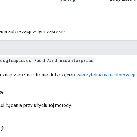
ga autoryzacji w tym zakresie:
oogleapis
.
com
/
auth
/
androidenterprise
i znajdziesz na stronie dotyczącej
uwierzytelniania i autoryzacji
.
ia
ci żądania przy użyciu tej metody.
ź