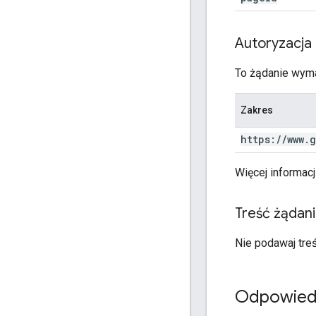
Autoryzacja
To żądanie wyma
Zakres
https:
/
/
www
.
g
Więcej informacj
Treść żądan
Nie podawaj treś
Odpowied