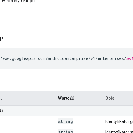
ły strony sklepu.
TP
/www.googleapis.com/androidenterprise/v1/enterprises/
en
ru
Wartość
Opis
ki
string
Identyfikator g
string
Identyfikator s