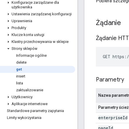
Pobiera szczegó
Konfiguracje zarządzane dla
użytkownika
Ustawienia zarządzanej konfiguracji
Żądanie
Uprawnienia
Produkty
Klucze konta usługi
Żądanie HT
Klastry przechowywania w sklepie
Strony sklepów
Informacje ogólne
GET https:/
delete
get
insert
Parametry
lista
zaktualizowanie
Nazwa paramet
Użytkownicy
Aplikacje internetowe
Parametry ścież
Standardowe parametry zapytania
enterprise
Id
Limity wykorzystania
page
Id