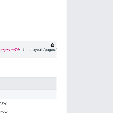
terpriseId
/storeLayout/pages/
pageId
rupy.
trony.