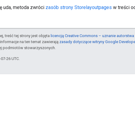
się uda, metoda zwróci
zasób strony Storelayoutpages
w treści o
j, treść tej strony jest objęta
licencją Creative Commons – uznanie autorstwa 
informacje na ten temat zawierają
zasady dotyczące witryny Google Develop
jej podmiotów stowarzyszonych.
5-07-26 UTC.