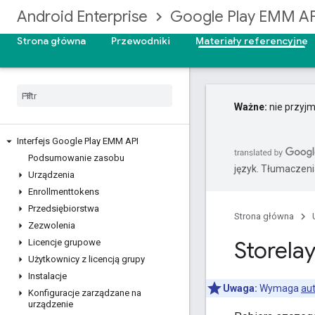
Android Enterprise
Google Play EMM AP
Strona główna
Przewodniki
Materiały referencyjne
Ważne:
nie przyjm
Interfejs Google Play EMM API
Podsumowanie zasobu
język. Tłumaczen
Urządzenia
Enrollmenttokens
Przedsiębiorstwa
Strona główna
Zezwolenia
Storela
Licencje grupowe
Użytkownicy z licencją grupy
Instalacje
Uwaga:
Wymaga
aut
Konfiguracje zarządzane na
urządzenie