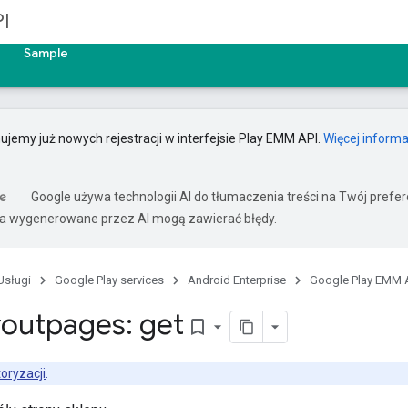
I
Sample
ujemy już nowych rejestracji w interfejsie Play EMM API.
Więcej informa
Google używa technologii AI do tłumaczenia treści na Twój pref
ia wygenerowane przez AI mogą zawierać błędy.
Usługi
Google Play services
Android Enterprise
Google Play EMM 
youtpages: get
bookmark_border
oryzacji
.