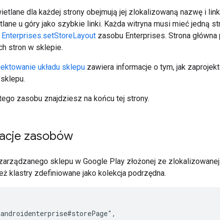
etlane dla każdej strony obejmują jej zlokalizowaną nazwę i link
lane u góry jako szybkie linki. Każda witryna musi mieć jedną s
y
Enterprises.setStoreLayout
zasobu Enterprises. Strona główna 
h stron w sklepie.
jektowanie układu sklepu
zawiera informacje o tym, jak zaprojek
 sklepu.
tego zasobu znajdziesz na końcu tej strony.
acje zasobów
 zarządzanego sklepu w Google Play złożonej ze zlokalizowanej 
eż klastry zdefiniowane jako kolekcja podrzędna.
androidenterprise#storePage",
