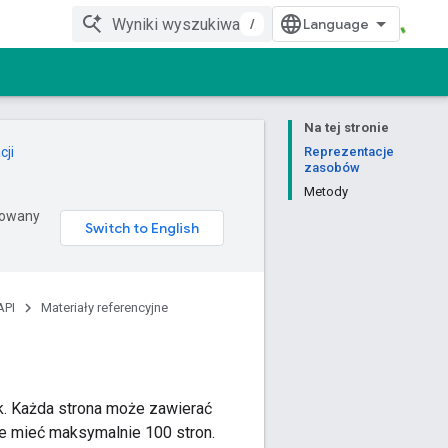
/
Na tej stronie
cji
Reprezentacje
zasobów
Metody
erowany
API
Materiały referencyjne
k. Każda strona może zawierać
e mieć maksymalnie 100 stron.