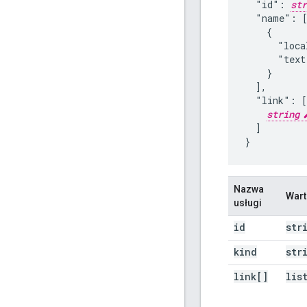
  "id": 
str
  "name": [
    {

      "loca
      "text
    }

  ],

  "link": [

string
  ]

}
Nazwa
Wart
usługi
id
str
kind
str
link[]
lis