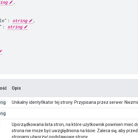
ing
,



le": 
string
,

": 
string
ość
Opis
ing
Unikalny identyfikator tej strony. Przypisana przez serwer. Niezm
ing
t
Uporządkowana lista stron, na które użytkownik powinien mieć dos
strona nie może być uwzględniona na liście. Zaleca się, aby prz
stronami utworzyć podstawowe strony.