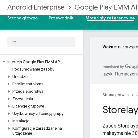
Android Enterprise
Google Play EMM AP
Strona główna
Przewodniki
Materiały referencyjne
Ważne:
nie przyjm
Interfejs Google Play EMM API
Podsumowanie zasobu
język. Tłumaczen
Urządzenia
Enrollmenttokens
Przedsiębiorstwa
Strona główna
Zezwolenia
Storela
Licencje grupowe
Użytkownicy z licencją grupy
Instalacje
Zasób Storelayo
Konfiguracje zarządzane na
maksymalnie 3
urządzenie