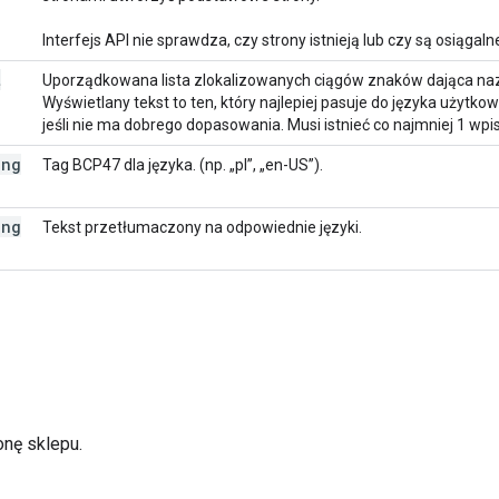
Interfejs API nie sprawdza, czy strony istnieją lub czy są osiągaln
t
Uporządkowana lista zlokalizowanych ciągów znaków dająca nazw
Wyświetlany tekst to ten, który najlepiej pasuje do języka użytkow
jeśli nie ma dobrego dopasowania. Musi istnieć co najmniej 1 wpis
ing
Tag BCP47 dla języka. (np. „pl”, „en-US”).
ing
Tekst przetłumaczony na odpowiednie języki.
nę sklepu.