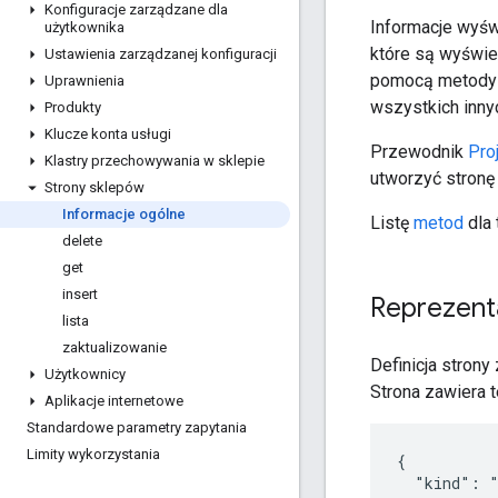
Konfiguracje zarządzane dla
Informacje wyświ
użytkownika
które są wyświet
Ustawienia zarządzanej konfiguracji
pomocą metod
Uprawnienia
wszystkich innyc
Produkty
Klucze konta usługi
Przewodnik
Pro
Klastry przechowywania w sklepie
utworzyć stronę
Strony sklepów
Informacje ogólne
Listę
metod
dla 
delete
get
insert
Reprezent
lista
zaktualizowanie
Definicja strony
Użytkownicy
Strona zawiera t
Aplikacje internetowe
Standardowe parametry zapytania
Limity wykorzystania
{

  "kind": "