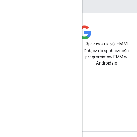
Społeczność EMM
Dołącz do społeczności
programistów EMM w
Androidzie
Informacje o Android Enterprise
Dla klientów biznesowych
Dla deweloperów aplikacji
Dla producentów OEM