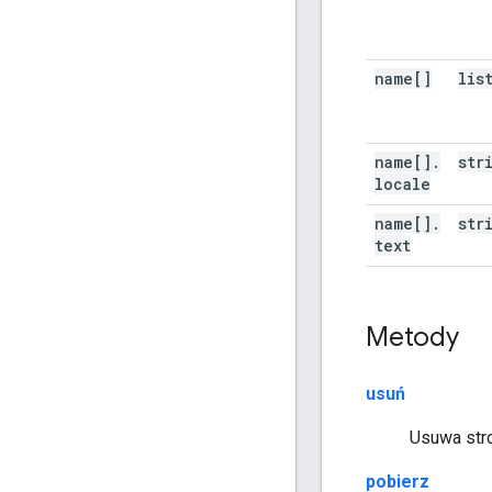
name[]
lis
name[]
.
str
locale
name[]
.
str
text
Metody
usuń
Usuwa stro
pobierz