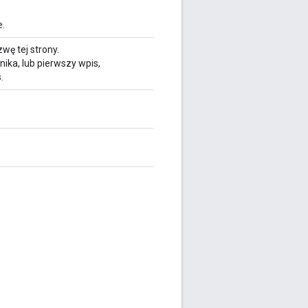
e.
ę tej strony.
nika, lub pierwszy wpis,
.