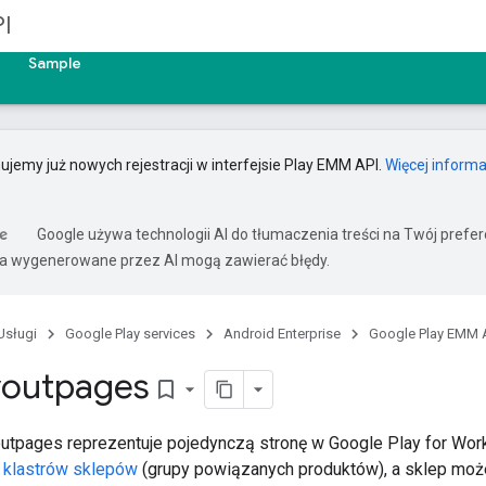
I
Sample
ujemy już nowych rejestracji w interfejsie Play EMM API.
Więcej informa
Google używa technologii AI do tłumaczenia treści na Twój pref
ia wygenerowane przez AI mogą zawierać błędy.
Usługi
Google Play services
Android Enterprise
Google Play EMM 
youtpages
bookmark_border
utpages reprezentuje pojedynczą stronę w Google Play for Wor
0
klastrów sklepów
(grupy powiązanych produktów), a sklep moż