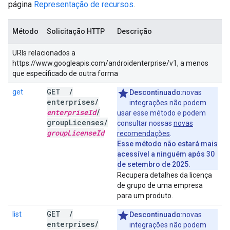
página
Representação de recursos
.
Método
Solicitação HTTP
Descrição
URIs relacionados a
https://www.googleapis.com/androidenterprise/v1, a menos
que especificado de outra forma
GET
/
get
Descontinuado
:novas
enterprises
/
integrações não podem
enterprise
Id
/
usar esse método e podem
group
Licenses
/
consultar nossas
novas
group
License
Id
recomendações
.
Esse método não estará mais
acessível a ninguém após 30
de setembro de 2025.
Recupera detalhes da licença
de grupo de uma empresa
para um produto.
GET
/
list
Descontinuado
:novas
enterprises
/
integrações não podem