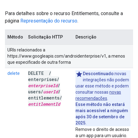
Para detalhes sobre o recurso Entitlements, consulte a
página
Representação do recurso
.
Método
Solicitação HTTP
Descrição
URIs relacionados a
https://www.googleapis.com/androidenterprise/v1, a menos
que especificado de outra forma
DELETE
/
delete
Descontinuado
:novas
enterprises
/
integrações não podem
enterprise
Id
/
usar esse método e podem
users
/
user
Id
/
consultar nossas
novas
entitlements
/
recomendações
.
entitlement
Id
Esse método não estará
mais acessível a ninguém
após 30 de setembro de
2025.
Remove o direito de acesso
a um app para um usuário.