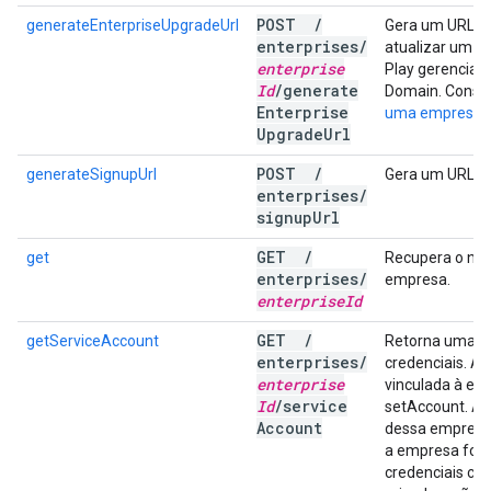
POST
/
generateEnterpriseUpgradeUrl
Gera um URL de
enterprises
/
atualizar um p
enterprise
Play gerencia
Id
/
generate
Domain. Consu
Enterprise
uma empresa
p
Upgrade
Url
POST
/
generateSignupUrl
Gera um URL de
enterprises
/
signup
Url
GET
/
get
Recupera o no
enterprises
/
empresa.
enterprise
Id
GET
/
getServiceAccount
Retorna uma co
enterprises
/
credenciais. A 
enterprise
vinculada à e
Id
/
service
setAccount. A c
Account
dessa empresa 
a empresa for 
credenciais co