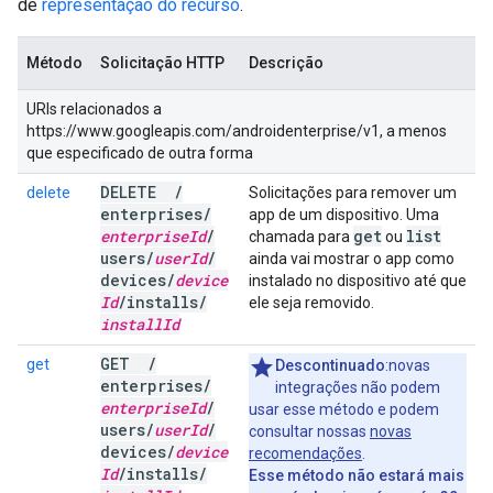
de
representação do recurso
.
Método
Solicitação HTTP
Descrição
URIs relacionados a
https://www.googleapis.com/androidenterprise/v1, a menos
que especificado de outra forma
DELETE
/
delete
Solicitações para remover um
enterprises
/
app de um dispositivo. Uma
enterprise
Id
/
get
list
chamada para
ou
users
/
user
Id
/
ainda vai mostrar o app como
devices
/
device
instalado no dispositivo até que
Id
/
installs
/
ele seja removido.
install
Id
GET
/
get
Descontinuado
:novas
enterprises
/
integrações não podem
enterprise
Id
/
usar esse método e podem
users
/
user
Id
/
consultar nossas
novas
devices
/
device
recomendações
.
Id
/
installs
/
Esse método não estará mais