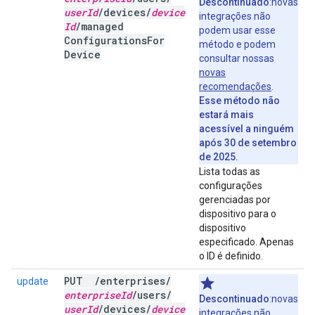
Descontinuado
:novas
user
Id
/
devices
/
device
integrações não
Id
/
managed
podem usar esse
Configurations
For
método e podem
Device
consultar nossas
novas
recomendações
.
Esse método não
estará mais
acessível a ninguém
após 30 de setembro
de 2025.
Lista todas as
configurações
gerenciadas por
dispositivo para o
dispositivo
especificado. Apenas
o ID é definido.
PUT
/
enterprises
/
update
enterprise
Id
/
users
/
Descontinuado
:novas
user
Id
/
devices
/
device
integrações não