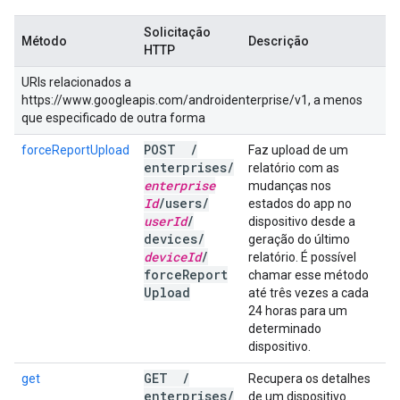
Solicitação
Método
Descrição
HTTP
URIs relacionados a
https://www.googleapis.com/androidenterprise/v1, a menos
que especificado de outra forma
POST
/
forceReportUpload
Faz upload de um
enterprises
/
relatório com as
enterprise
mudanças nos
Id
/
users
/
estados do app no
user
Id
/
dispositivo desde a
devices
/
geração do último
device
Id
/
relatório. É possível
force
Report
chamar esse método
Upload
até três vezes a cada
24 horas para um
determinado
dispositivo.
GET
/
get
Recupera os detalhes
enterprises
/
de um dispositivo.