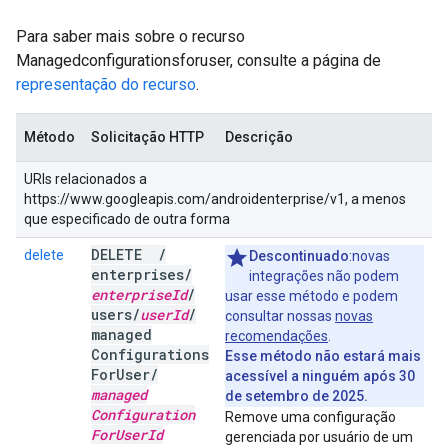
Para saber mais sobre o recurso
Managedconfigurationsforuser, consulte a página de
representação do recurso
.
Método
Solicitação HTTP
Descrição
URIs relacionados a
https://www.googleapis.com/androidenterprise/v1, a menos
que especificado de outra forma
DELETE
/
delete
Descontinuado
:novas
enterprises
/
integrações não podem
enterprise
Id
/
usar esse método e podem
users
/
user
Id
/
consultar nossas
novas
managed
recomendações
.
Configurations
Esse método não estará mais
For
User
/
acessível a ninguém após 30
managed
de setembro de 2025.
Configuration
Remove uma configuração
For
User
Id
gerenciada por usuário de um