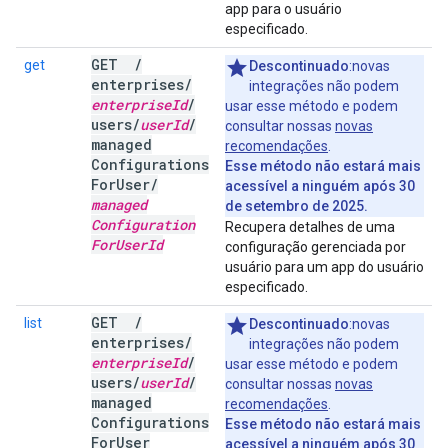
app para o usuário
especificado.
GET
/
get
Descontinuado
:novas
enterprises
/
integrações não podem
enterprise
Id
/
usar esse método e podem
users
/
user
Id
/
consultar nossas
novas
managed
recomendações
.
Configurations
Esse método não estará mais
For
User
/
acessível a ninguém após 30
managed
de setembro de 2025.
Configuration
Recupera detalhes de uma
For
User
Id
configuração gerenciada por
usuário para um app do usuário
especificado.
GET
/
list
Descontinuado
:novas
enterprises
/
integrações não podem
enterprise
Id
/
usar esse método e podem
users
/
user
Id
/
consultar nossas
novas
managed
recomendações
.
Configurations
Esse método não estará mais
For
User
acessível a ninguém após 30