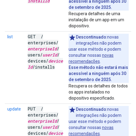
install
Id
acessível a ninguém após 30
de setembro de 2025.
Recupera detalhes de uma
instalação de um app em um
dispositivo.
GET
/
list
Descontinuado
:novas
enterprises
/
integrações não podem
enterprise
Id
/
usar esse método e podem
users
/
user
Id
/
consultar nossas
novas
devices
/
device
recomendações
.
Id
/
installs
Esse método não estará mais
acessível a ninguém após 30
de setembro de 2025.
Recupera os detalhes de todos
os apps instalados no
dispositivo especificado.
PUT
/
update
Descontinuado
:novas
enterprises
/
integrações não podem
enterprise
Id
/
usar esse método e podem
users
/
user
Id
/
consultar nossas
novas
devices
/
device
recomendações
.