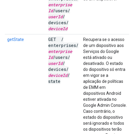
enterprise
Id
/
users
/
user
Id
/
devices
/
device
Id
GET
/
getState
Recupera se o acesso
enterprises
/
de um dispositivo aos
enterprise
Serviços do Google
Id
/
users
/
está ativado ou
user
Id
/
desativado. O estado
devices
/
do dispositivo só entra
device
Id
/
em vigor se a
state
aplicação de políticas
de EMM em
dispositivos Android
estiver ativada no
Google Admin Console.
Caso contrário, o
estado do dispositivo
será ignorado e todos
os dispositivos terão