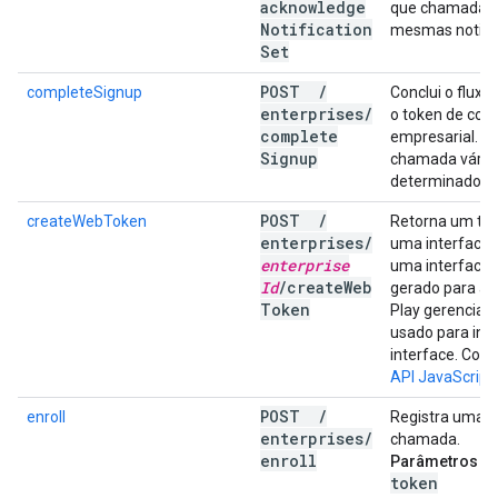
acknowledge
que chamadas 
Notification
mesmas notifi
Set
POST
/
completeSignup
Conclui o fluxo
enterprises
/
o token de conc
complete
empresarial. Es
Signup
chamada vária
determinado to
POST
/
createWebToken
Retorna um tok
enterprises
/
uma interface i
enterprise
uma interface 
Id
/
create
Web
gerado para a 
Token
Play gerenciad
usado para ini
interface. Cons
API JavaScript
POST
/
enroll
Registra uma 
enterprises
/
chamada.
enroll
Parâmetros de
token