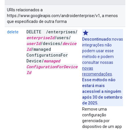
URIs relacionados a
https://www.googleapis.com/androidenterprise/v1, a menos
que especificado de outra forma
DELETE
/
enterprises
/
delete
enterprise
Id
/
users
/
Descontinuado
:novas
user
Id
/
devices
/
device
integrações não
Id
/
managed
podem usar esse
Configurations
For
método e podem
Device
/
managed
consultar nossas
Configuration
For
Device
novas
Id
recomendações
.
Esse método não
estará mais
acessível a ninguém
após 30 de setembro
de 2025.
Remove uma
configuração
gerenciada por
dispositivo de um app