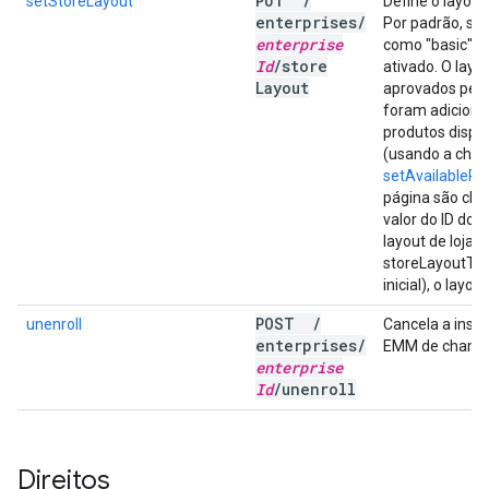
PUT
/
setStoreLayout
Define o layout
enterprises
/
Por padrão, st
enterprise
como "basic" e 
Id
/
store
ativado. O lay
Layout
aprovados pelo
foram adiciona
produtos dispo
(usando a cha
setAvailablePr
página são cla
valor do ID do 
layout de loja 
storeLayoutTyp
inicial), o layo
POST
/
unenroll
Cancela a insc
enterprises
/
EMM de chama
enterprise
Id
/
unenroll
Direitos