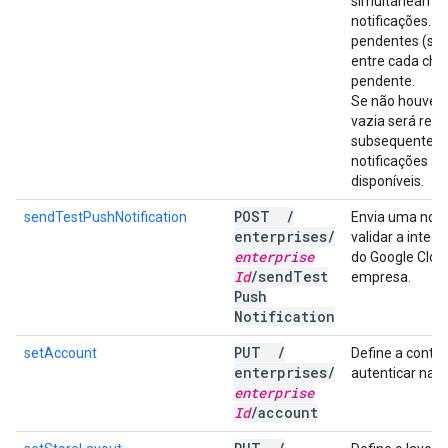
simultaneamen
notificações. N
pendentes (se 
entre cada cha
pendente.
Se não houver n
vazia será reto
subsequentes 
notificações as
disponíveis.
POST
/
sendTestPushNotification
Envia uma notif
enterprises
/
validar a inte
enterprise
do Google Clou
Id
/
send
Test
empresa.
Push
Notification
PUT
/
setAccount
Define a conta
enterprises
/
autenticar na 
enterprise
Id
/
account