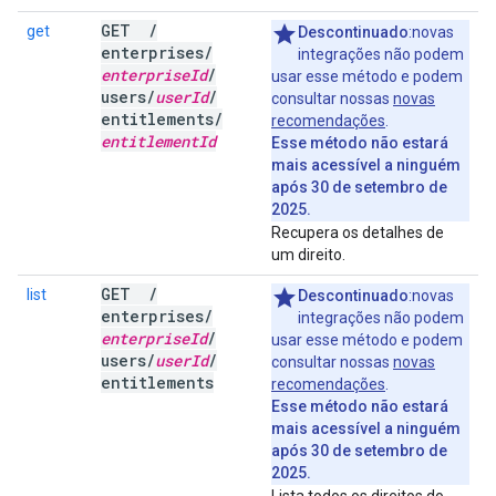
GET
/
get
Descontinuado
:novas
enterprises
/
integrações não podem
enterprise
Id
/
usar esse método e podem
users
/
user
Id
/
consultar nossas
novas
entitlements
/
recomendações
.
entitlement
Id
Esse método não estará
mais acessível a ninguém
após 30 de setembro de
2025.
Recupera os detalhes de
um direito.
GET
/
list
Descontinuado
:novas
enterprises
/
integrações não podem
enterprise
Id
/
usar esse método e podem
users
/
user
Id
/
consultar nossas
novas
entitlements
recomendações
.
Esse método não estará
mais acessível a ninguém
após 30 de setembro de
2025.