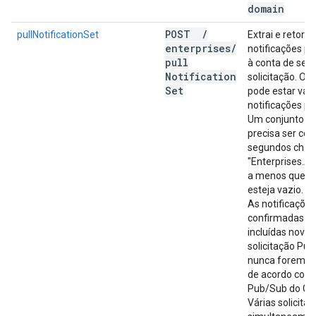
domain
POST
/
pullNotificationSet
Extrai e retorn
enterprises
/
notificações p
pull
à conta de serv
Notification
solicitação. O 
Set
pode estar vaz
notificações p
Um conjunto de
precisa ser co
segundos cha
"Enterprises.A
a menos que o 
esteja vazio.
As notificaçõe
confirmadas e
incluídas nova
solicitação Pull
nunca forem co
de acordo com a
Pub/Sub do Goo
Várias solicita