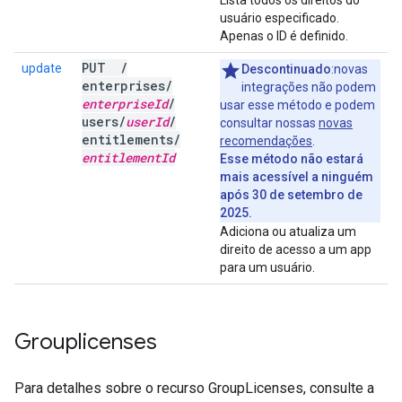
Lista todos os direitos do
usuário especificado.
Apenas o ID é definido.
PUT
/
update
Descontinuado
:novas
enterprises
/
integrações não podem
enterprise
Id
/
usar esse método e podem
users
/
user
Id
/
consultar nossas
novas
entitlements
/
recomendações
.
entitlement
Id
Esse método não estará
mais acessível a ninguém
após 30 de setembro de
2025.
Adiciona ou atualiza um
direito de acesso a um app
para um usuário.
Grouplicenses
Para detalhes sobre o recurso GroupLicenses, consulte a