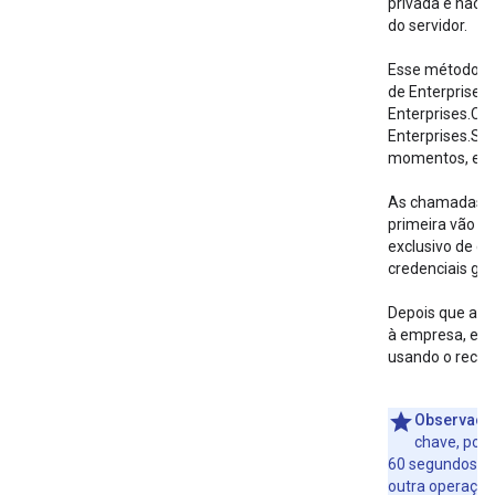
privada e não 
do servidor.
Esse método s
de Enterprises.
Enterprises.Co
Enterprises.Se
momentos, ele 
As chamadas s
primeira vão g
exclusivo de cr
credenciais ge
Depois que a co
à empresa, ela
usando o recur
Observaçã
chave, pode
60 segundos ou
outra operação