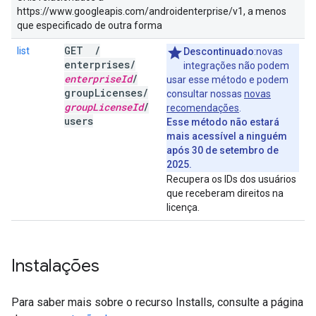
https://www.googleapis.com/androidenterprise/v1, a menos
que especificado de outra forma
GET
/
list
Descontinuado
:novas
enterprises
/
integrações não podem
enterprise
Id
/
usar esse método e podem
group
Licenses
/
consultar nossas
novas
group
License
Id
/
recomendações
.
users
Esse método não estará
mais acessível a ninguém
após 30 de setembro de
2025.
Recupera os IDs dos usuários
que receberam direitos na
licença.
Instalações
Para saber mais sobre o recurso Installs, consulte a página