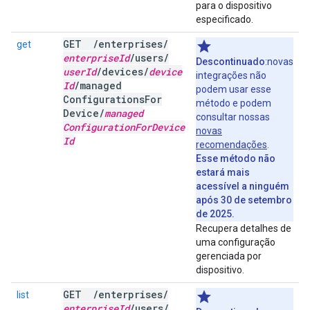
para o dispositivo
especificado.
GET
/
enterprises
/
get
enterprise
Id
/
users
/
Descontinuado
:novas
user
Id
/
devices
/
device
integrações não
Id
/
managed
podem usar esse
Configurations
For
método e podem
Device
/
managed
consultar nossas
Configuration
For
Device
novas
Id
recomendações
.
Esse método não
estará mais
acessível a ninguém
após 30 de setembro
de 2025.
Recupera detalhes de
uma configuração
gerenciada por
dispositivo.
GET
/
enterprises
/
list
enterprise
Id
/
users
/