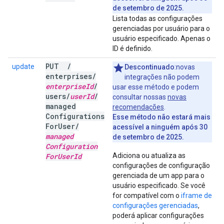
de setembro de 2025.
Lista todas as configurações
gerenciadas por usuário para o
usuário especificado. Apenas o
ID é definido.
PUT
/
update
Descontinuado
:novas
enterprises
/
integrações não podem
enterprise
Id
/
usar esse método e podem
users
/
user
Id
/
consultar nossas
novas
managed
recomendações
.
Configurations
Esse método não estará mais
For
User
/
acessível a ninguém após 30
managed
de setembro de 2025.
Configuration
For
User
Id
Adiciona ou atualiza as
configurações de configuração
gerenciada de um app para o
usuário especificado. Se você
for compatível com o
iframe de
configurações gerenciadas
,
poderá aplicar configurações