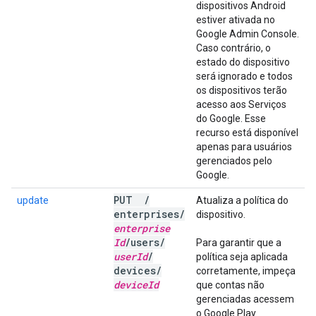
dispositivos Android
estiver ativada no
Google Admin Console.
Caso contrário, o
estado do dispositivo
será ignorado e todos
os dispositivos terão
acesso aos Serviços
do Google. Esse
recurso está disponível
apenas para usuários
gerenciados pelo
Google.
PUT
/
update
Atualiza a política do
enterprises
/
dispositivo.
enterprise
Id
/
users
/
Para garantir que a
user
Id
/
política seja aplicada
devices
/
corretamente, impeça
device
Id
que contas não
gerenciadas acessem
o Google Play