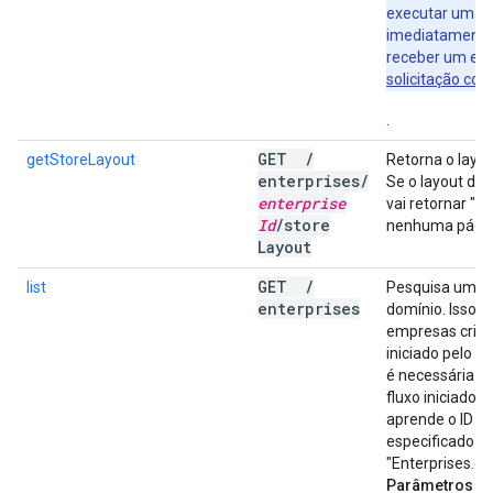
executar uma 
imediatamente 
receber um erro
solicitação co
.
GET
/
getStoreLayout
Retorna o layou
enterprises
/
Se o layout da l
enterprise
vai retornar "b
Id
/
store
nenhuma página 
Layout
GET
/
list
Pesquisa uma 
enterprises
domínio. Isso 
empresas criada
iniciado pelo G
é necessária p
fluxo iniciado 
aprende o ID d
especificado 
"Enterprises.g
Parâmetros de