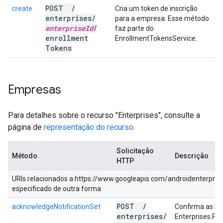
POST
/
create
Cria um token de inscrição
enterprises
/
para a empresa. Esse método
enterprise
Id
/
faz parte do
enrollment
EnrollmentTokensService.
Tokens
Empresas
Para detalhes sobre o recurso "Enterprises", consulte a
página de
representação do recurso
.
Solicitação
Método
Descrição
HTTP
URIs relacionados a https://www.googleapis.com/androidenterpris
especificado de outra forma
POST
/
acknowledgeNotificationSet
Confirma as no
enterprises
/
Enterprises.Pul