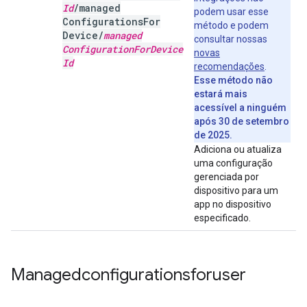
Id
/
managed
podem usar esse
Configurations
For
método e podem
Device
/
managed
consultar nossas
Configuration
For
Device
novas
Id
recomendações
.
Esse método não
estará mais
acessível a ninguém
após 30 de setembro
de 2025.
Adiciona ou atualiza
uma configuração
gerenciada por
dispositivo para um
app no dispositivo
especificado.
Managedconfigurationsforuser