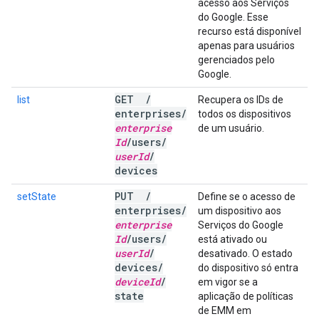
acesso aos Serviços
do Google. Esse
recurso está disponível
apenas para usuários
gerenciados pelo
Google.
GET
/
list
Recupera os IDs de
enterprises
/
todos os dispositivos
enterprise
de um usuário.
Id
/
users
/
user
Id
/
devices
PUT
/
setState
Define se o acesso de
enterprises
/
um dispositivo aos
enterprise
Serviços do Google
Id
/
users
/
está ativado ou
user
Id
/
desativado. O estado
devices
/
do dispositivo só entra
device
Id
/
em vigor se a
state
aplicação de políticas
de EMM em