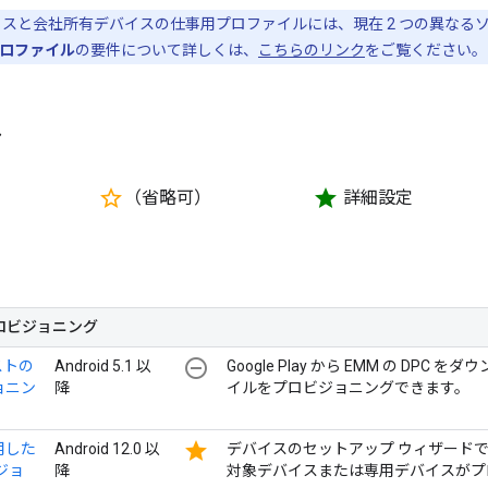
スと会社所有デバイスの仕事用プロファイルには、現在 2 つの異なる
ロファイル
の要件について詳しくは、
こちらのリンク
をご覧ください。
ト
star_border
star
す
（省略可）
詳細設定
ロビジョニング
remove_circle_outline
ーストの
Android 5.1 以
Google Play から EMM の DP
ョニン
降
イルをプロビジョニングできます。
star
を使用した
Android 12.0 以
デバイスのセットアップ ウィザードで
ジョ
降
対象デバイスまたは専用デバイスがプ