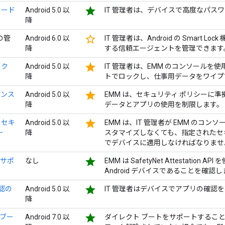
star
コード
Android 5.0 以
IT 管理者は、デバイスで高度なパス
降
star_border
 の管
Android 6.0 以
IT 管理者は、Android の Smart
降
する信頼エージェントを管理できます
star
ック
Android 5.0 以
IT 管理者は、EMM のコンソール
降
トでロックし、仕事用データをワイプ
star
アンス
Android 5.0 以
EMM は、セキュリティ ポリシーに
降
データとアプリの使用を制限します。
star
のセキ
Android 5.0 以
EMM は、IT 管理者が EMM のコ
ー
降
スタマイズしなくても、指定されたセ
でデバイスに適用しなければなりませ
star
 のサポ
なし
EMM は SafetyNet Attestatio
Android デバイスであることを確認
star
確認の
Android 5.0 以
IT 管理者はデバイスでアプリの確認
降
star
 ブー
Android 7.0 以
ダイレクト ブートをサポートすることで、A