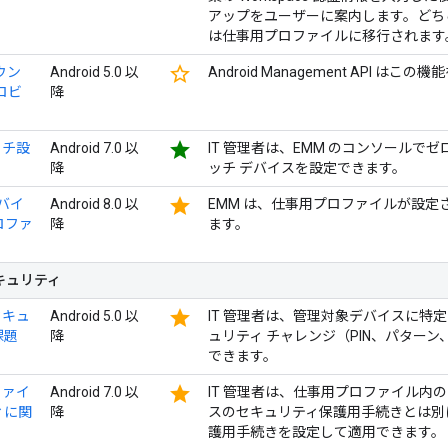
アップをユーザーに案内します。どちらの場
は仕事用プロファイルに移行されます
star_border
カウン
Android 5.0 以
Android Management API 
ロビ
降
star
ッチ設
Android 7.0 以
IT 管理者は、EMM のコンソールでゼロ
降
ッチ デバイスを設定できます。
star
デバイ
Android 8.0 以
EMM は、仕事用プロファイルが設
ロファ
降
ます。
キュリティ
star
セキュ
Android 5.0 以
IT 管理者は、管理対象デバイスに特
課題
降
ュリティ チャレンジ（PIN、パター
できます。
star
ファイ
Android 7.0 以
IT 管理者は、仕事用プロファイル内
ィに関
降
スのセキュリティ保護用手続きとは別
護用手続きを設定して適用できます。