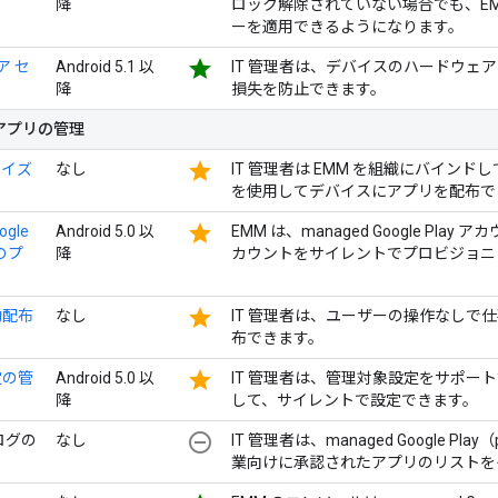
降
ロック解除されていない場合でも、EMM
ーを適用できるようになります。
star
ア セ
Android 5.1 以
IT 管理者は、デバイスのハードウェ
降
損失を防止できます。
アプリの管理
star
ライズ
なし
IT 管理者は EMM を組織にバインドして、EM
を使用してデバイスにアプリを配布で
star
ogle
Android 5.0 以
EMM は、managed Google Pl
のプ
降
カウントをサイレントでプロビジョニ
star
動配布
なし
IT 管理者は、ユーザーの操作なしで
布できます。
star
定の管
Android 5.0 以
IT 管理者は、管理対象設定をサポー
降
して、サイレントで設定できます。
remove_circle_outline
タログの
なし
IT 管理者は、managed Google Play（
業向けに承認されたアプリのリストを