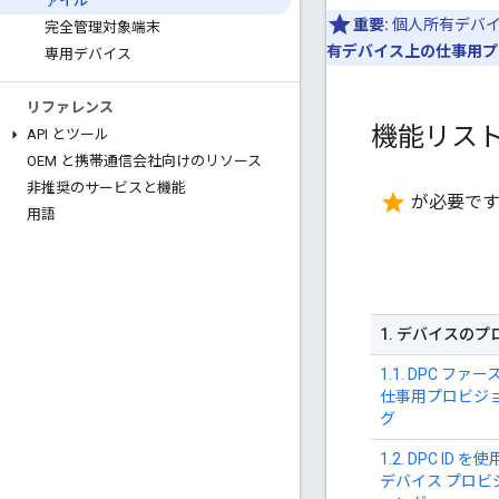
ァイル
重要:
個人所有デバイ
完全管理対象端末
有デバイス上の仕事用プ
専用デバイス
リファレンス
機能リス
API とツール
OEM と携帯通信会社向けのリソース
非推奨のサービスと機能
star
が必要で
用語
1
.
デバイスのプ
1.1. DPC ファ
仕事用プロビジ
グ
1.2. DPC ID 
デバイス プロビ