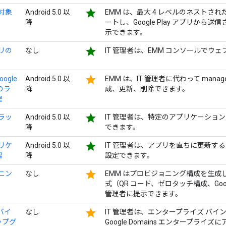
star
理対象
Android 5.0 以
EMM は、最大 4 レベルのネスト
降
ートし、Google Play アプリか
示できます。
star
プリの
なし
IT 管理者は、EMM コンソールで
star
oogle
Android 5.0 以
EMM は、IT 管理者に代わって managed
のラ
降
成、更新、削除できます。
理
star
トラッ
Android 5.0 以
IT 管理者は、特定のアプリケーショ
降
できます。
star
プリケ
Android 5.0 以
IT 管理者は、アプリを直ちに更新する
理
降
設定できます。
star
ョニン
なし
EMM はプロビジョニング構成を生
式（QR コード、ゼロタッチ構成、Google
管理者に提示できます。
star
e バイ
なし
IT 管理者は、エンタープライズ バインデ
ップグ
Google Domains エンタープラ