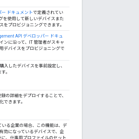
ロッパー ドキュメント
で定義されてい
タグを使用して新しいデバイスまた
スをプロビジョニングできます。
nagement API デベロッパー ドキュ
ンに沿って、IT 管理者がスキャ
用デバイスをプロビジョニングで
ら購入したデバイスを事前設定し、
ます。
C 登録の詳細をデプロイすることで、
化できます。
用している企業の場合、この機能は、デ
有効になっているデバイスで、企
した後に、仕事用プロファイルのセット