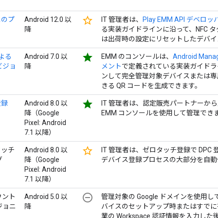
star_border
イスのプ
Android 12.0 以
IT 管理者は、
Play EMM API デベ
降
る実装ガイドラインに沿って、NFC 
は出荷時の設定にリセットしたデバイ
star
による
Android 7.0 以
EMM のコンソールは、
Android Ma
ビジョ
降
メント
で定義されている実装ガイドライ
ンして完全管理対象デバイスまたは専
きる QR コードを生成できます。
star
登録
Android 8.0 以
IT 管理者は、認定販売パートナーか
降（Google
EMM コンソールを使用して管理でき
Pixel: Android
7.1 以降）
star_border
タッチ
Android 8.0 以
IT 管理者は、ゼロタッチ登録で DP
グ
降（Google
デバイス登録プロセスの大部分を自動
Pixel: Android
7.1 以降）
remove_circle_outline
カウント
Android 5.0 以
管理対象の Google ドメインを使
ジョニ
降
バイスのセットアップ時またはすでに
業の Workspace 認証情報を入力