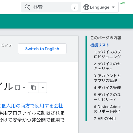
/
このページの内容
していま
機能リスト
1. デバイスのプ
ロビジョニング
2. デバイスのセ
キュリティ
3. アカウントと
アプリの管理
イル
bookmark_border
4. デバイス管理
5. デバイスのユ
ーザビリティ
と個人用の両方で使用する会社
6. Device Admin
のサポート終了
事用プロファイルに制限されま
7. API の使用
分けて安全かつ非公開で使用で