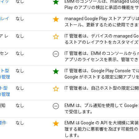
star
ティッ
なし
EMM のコンソールは、managed Google 
Play のアプリの検出と承認の機能を
star
舗レイ
なし
managed Google Play スト
ストール、更新するために使用できま
star_border
ア レ
なし
IT 管理者は、デバイスの managed Go
るストアのレイアウトをカスタマイズ
remove_circle_outline
イセン
なし
IT 管理者は、EMM のコンソールから man
アプリのライセンスを表示、管理でき
star
ホスト型
なし
IT 管理者は、Google Play Conso
の管理
Google がホストする限定公開アプ
star_border
スト型
なし
IT 管理者は、自己ホスト型の限定公
の管理
remove_circle_outline
通知
なし
EMM は、プル通知を使用して Googl
で受信します。
star
用要件
なし
EMM は Google の API を大
理する能力に悪影響を及ぼす可能性の
します。