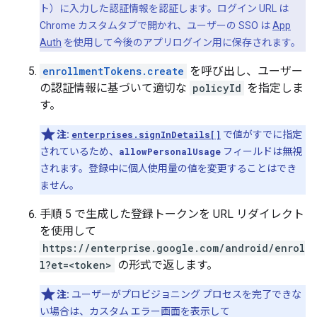
ト）に入力した認証情報を認証します。ログイン URL は
Chrome カスタムタブで開かれ、ユーザーの SSO は
App
Auth
を使用して今後のアプリログイン用に保存されます。
enrollmentTokens.create
を呼び出し、ユーザー
の認証情報に基づいて適切な
policyId
を指定しま
す。
注:
enterprises.signInDetails[]
で値がすでに指定
されているため、
allowPersonalUsage
フィールドは無視
されます。登録中に個人使用量の値を変更することはでき
ません。
手順 5 で生成した登録トークンを URL リダイレクト
を使用して
https://enterprise.google.com/android/enrol
l?et=<token>
の形式で返します。
注:
ユーザーがプロビジョニング プロセスを完了できな
い場合は、カスタム エラー画面を表示して