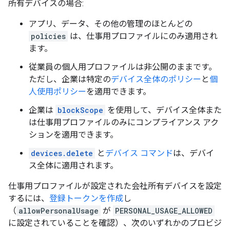
所有デバイスの場合:
アプリ、データ、その他の管理のほとんどの
policies
は、仕事用プロファイルにのみ適用され
ます。
従業員の個人用プロファイルは非公開のままです。
ただし、企業は特定の
デバイス全体のポリシー
と
個
人使用ポリシー
を適用できます。
企業は
blockScope
を使用して、デバイス全体また
は仕事用プロファイルのみにコンプライアンス アク
ションを適用できます。
devices.delete
と
デバイス コマンド
は、デバイ
ス全体に適用されます。
仕事用プロファイルが設定された会社所有デバイスを設定
するには、
登録トークンを作成
し
（
allowPersonalUsage
が
PERSONAL_USAGE_ALLOWED
に設定されていることを確認）、次のいずれかのプロビジ