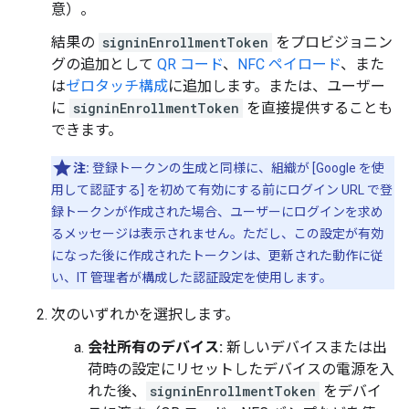
意）。
結果の
signinEnrollmentToken
をプロビジョニン
グの追加として
QR コード
、
NFC ペイロード
、また
は
ゼロタッチ構成
に追加します。または、ユーザー
に
signinEnrollmentToken
を直接提供することも
できます。
注:
登録トークンの生成と同様に、組織が [Google を使
用して認証する] を初めて有効にする前にログイン URL で登
録トークンが作成された場合、ユーザーにログインを求め
るメッセージは表示されません。ただし、この設定が有効
になった後に作成されたトークンは、更新された動作に従
い、IT 管理者が構成した認証設定を使用します。
次のいずれかを選択します。
会社所有のデバイス:
新しいデバイスまたは出
荷時の設定にリセットしたデバイスの電源を入
れた後、
signinEnrollmentToken
をデバイ