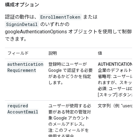
構成オプション
認証の動作は、
EnrollmentToken
または
SigninDetail
のいずれかの
googleAuthenticationOptions オブジェクトを使用して制御
できます。
フィールド
説明
値
authentication
登録時にユーザーが
AUTHENTICATION_
Requirement
Google で認証する必要
企業のデフォルト設
があるかどうかを指定
省略可:
ユーザーに G
します。
れますが、スキップ
必須:
ユーザーはロ
[スキップ] ボタン
required
ユーザーが使用する必
文字列（例: "user@en
Account
Email
要がある特定の管理対
象 Google アカウント
のメールアドレス。
注:
このフィールドを
使用する場合