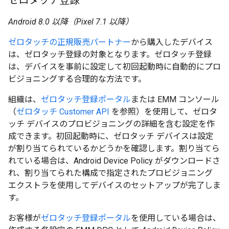
ゼロタッチ登録
Android 8.0 以降（Pixel 7.1 以降）
ゼロタッチの正規販売パートナー
から購入したデバイス
は、ゼロタッチ登録の対象となります。ゼロタッチ登録
は、デバイスを事前に設定して初回起動時に自動的にプロ
ビジョニングする合理的な方法です。
組織は、
ゼロタッチ登録ポータル
または EMM コンソール
（
ゼロタッチ Customer API
を参照）を使用して、ゼロタ
ッチ デバイスのプロビジョニングの詳細を含む設定を作
成できます。初回起動時に、ゼロタッチ デバイスは設定
が割り当てられているかどうかを確認します。割り当てら
れている場合は、Android Device Policy がダウンロードさ
れ、割り当てられた構成で指定されたプロビジョニング
エクストラを使用してデバイスのセットアップが完了しま
す。
お客様が
ゼロタッチ登録ポータル
を使用している場合は、