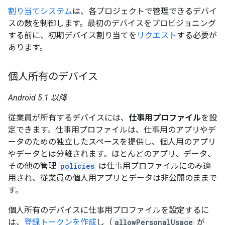
割り当てシステム
は、各プロジェクトで管理できるデバイ
スの数を制御します。最初のデバイスをプロビジョニング
する前に、初期デバイス割り当てを
リクエスト
する必要が
あります。
個人所有のデバイス
Android 5.1 以降
従業員が所有するデバイスには、
仕事用プロファイル
を設
定できます。仕事用プロファイルは、仕事用のアプリやデ
ータのための独立したスペースを提供し、個人用のアプリ
やデータとは分離されます。ほとんどのアプリ、データ、
その他の管理
policies
は仕事用プロファイルにのみ適
用され、従業員の個人用アプリとデータは非公開のままで
す。
個人所有のデバイスに仕事用プロファイルを設定するに
は、
登録トークンを作成
し（
allowPersonalUsage
が