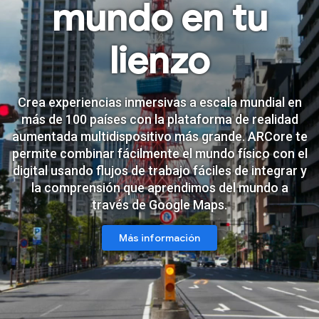
mundo en tu
lienzo
Crea experiencias inmersivas a escala mundial en
más de 100 países con la plataforma de realidad
aumentada multidispositivo más grande. ARCore te
permite combinar fácilmente el mundo físico con el
digital usando flujos de trabajo fáciles de integrar y
la comprensión que aprendimos del mundo a
través de Google Maps.
Más información