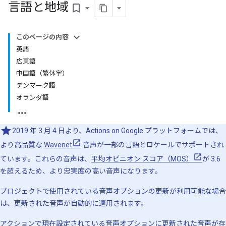
言語と地域
bookmark_border
このページの内容
英語
広東語
中国語（繁体字）
デンマーク語
オランダ語
2019 年 3 月 4 日より、Actions on Google プラットフォームでは、
より高品質な
Wavenet
音声が一部の言語とロケールでサポートされ
ています。これらの音声は、
平均オピニオン スコア（MOS）
が 3.6
を超えるため、より忠実度の高い音声になります。
プロジェクトで使用されている音声オプションの更新が利用可能な場合
は、更新された音声が自動的に適用されます。
アクションで現在設定されている音声オプションに更新された音声が存