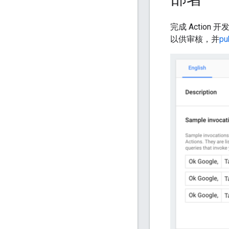
完成 Action 开
以供审核，并
pu