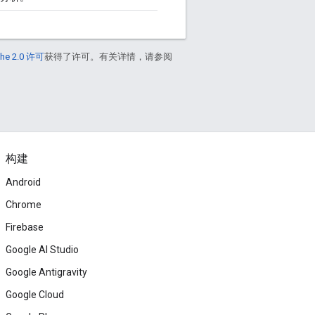
he 2.0 许可
获得了许可。有关详情，请参阅
构建
Android
Chrome
Firebase
Google AI Studio
Google Antigravity
Google Cloud