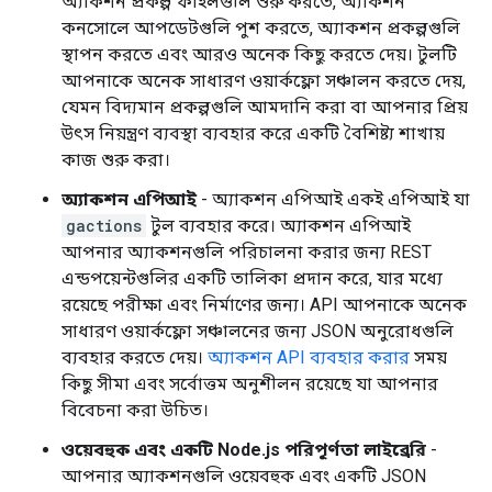
অ্যাকশন প্রকল্প ফাইলগুলি শুরু করতে, অ্যাকশন
কনসোলে আপডেটগুলি পুশ করতে, অ্যাকশন প্রকল্পগুলি
স্থাপন করতে এবং আরও অনেক কিছু করতে দেয়। টুলটি
আপনাকে অনেক সাধারণ ওয়ার্কফ্লো সঞ্চালন করতে দেয়,
যেমন বিদ্যমান প্রকল্পগুলি আমদানি করা বা আপনার প্রিয়
উৎস নিয়ন্ত্রণ ব্যবস্থা ব্যবহার করে একটি বৈশিষ্ট্য শাখায়
কাজ শুরু করা।
অ্যাকশন এপিআই
- অ্যাকশন এপিআই একই এপিআই যা
gactions
টুল ব্যবহার করে। অ্যাকশন এপিআই
আপনার অ্যাকশনগুলি পরিচালনা করার জন্য REST
এন্ডপয়েন্টগুলির একটি তালিকা প্রদান করে, যার মধ্যে
রয়েছে পরীক্ষা এবং নির্মাণের জন্য। API আপনাকে অনেক
সাধারণ ওয়ার্কফ্লো সঞ্চালনের জন্য JSON অনুরোধগুলি
ব্যবহার করতে দেয়।
অ্যাকশন API ব্যবহার করার
সময়
কিছু সীমা এবং সর্বোত্তম অনুশীলন রয়েছে যা আপনার
বিবেচনা করা উচিত।
ওয়েবহুক এবং একটি Node.js পরিপূর্ণতা লাইব্রেরি
-
আপনার অ্যাকশনগুলি ওয়েবহুক এবং একটি JSON