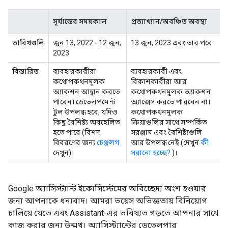
সূর্যাস্তের সময়কাল
প্রত্যাখ্যান/অবঞ্চিত অবস্থা
তারিখগুলি
জুন 13, 2022 - 12 জুন,
13 জুন, 2023 এবং তার পরে
2023
বিস্তারিত
ব্যবহারকারীরা
ব্যবহারকারী এবং
কথোপকথনমূলক
বিকাশকারীরা আর
অ্যাকশন আহ্বান করতে
কথোপকথনমূলক অ্যাকশন
পারেন। ডেভেলপমেন্ট
অ্যাক্সেস করতে পারবেন না।
টুল উপলব্ধ হবে, যদিও
কথোপকথনমূলক
কিছু বৈশিষ্ট্য অবহেলিত
ক্রিয়াগুলির সাথে সম্পর্কিত
হতে পারে (বিশদ
সরঞ্জাম এবং বৈশিষ্ট্যগুলি
বিবরণের জন্য
চেঞ্জলগ
আর উপলব্ধ নেই (দেখুন
কী
দেখুন)।
সরানো হচ্ছে?
)।
Google অ্যাসিস্ট্যান্ট ইকোসিস্টেমের অবিচ্ছেদ্য অংশ হওয়ার
জন্য আপনাকে ধন্যবাদ। আমরা ভয়েস অভিজ্ঞতায় বিনিয়োগ
চালিয়ে যেতে এবং Assistant-এর ভবিষ্যত গড়তে আপনার সাথে
কাজ করার জন্য উন্মুখ। অ্যাসিস্ট্যান্টের ডেভেলপার