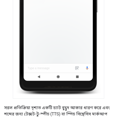
সরল প্রতিক্রিয়া দৃশ্যত একটি চ্যাট বুদ্বুদ আকার ধারণ করে এবং
শব্দের জন্য টেক্সট-টু-স্পীচ (TTS) বা স্পিচ সিন্থেসিস মার্কআপ