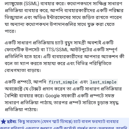
ল্যাঙ্গুয়েজ (SSML) ব্যবহার করে। কথোপকথনে সংক্ষিপ্ত সাধারণ
প্রতিক্রিয়া ব্যবহার করে, আপনি ব্যবহারকারীদের একটি পরিষ্কার
ভিজ্যুয়াল এবং অডিও ইন্টারফেসের সাথে জড়িত রাখতে পারেন
যা অন্যান্য কথোপকথন উপাদানগুলির সাথে যুক্ত করা যেতে
পারে।
একটি সাধারণ প্রতিক্রিয়ায় চ্যাট বুদ্বুদ সামগ্রী অবশ্যই একটি
ফোনেটিক উপসেট বা TTS/SSML আউটপুটের একটি সম্পূর্ণ
প্রতিলিপি হতে হবে। এটি ব্যবহারকারীদের আপনার অ্যাকশন কী
বলে তা ম্যাপ করতে সাহায্য করে এবং বিভিন্ন পরিস্থিতিতে
বোধগম্যতা বাড়ায়।
একটি প্রম্পটে, আপনি
first_simple
এবং
last_simple
অবজেক্টে যে টেক্সট প্রদান করেন তা একটি সাধারণ প্রতিক্রিয়ার
বৈশিষ্ট্য ব্যবহার করে। Google সহকারী একটি প্রম্পটে সমস্ত
সাধারণ প্রতিক্রিয়া পাঠায়, তারপর প্রম্পট সারিতে চূড়ান্ত সমৃদ্ধ
প্রতিক্রিয়া পাঠায়।
দ্রষ্টব্য:
কিছু সারফেস (যেমন স্মার্ট ডিসপ্লে) চ্যাট বাবল ফরম্যাট ব্যবহার
করার পরিবর্তে একবারে শুধুমাত্র একটি কন্টেন্ট প্রদর্শন করে। ফলস্বরূপ, আপনি