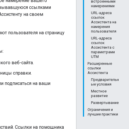
ное намерение вашего
встроенными
намерениями
называвшуюся ссылками
URL-адреса
Ассистенту на своем
ссылок
Ассистента на
намерения
пользователя
яют пользователя на страницу
URL-адреса
ссылок
Ассистента с
ы:
параметрами
UTM
кого веб-сайта.
Расширенные
ссылки
аницы справки.
Ассистента
Предварительн
ли подписаться на ваши
ые условия
Местное
развитие
Развертывание
Ограничения и
лучшие практики
йствий. Ссылки на помощника