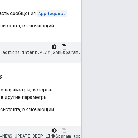
часть сообщения
AppRequest
.
ссистента, включающий
я
 те параметры, которые
е другие параметры.
ссистента, включающий