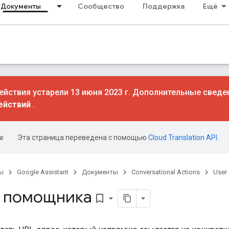
Документы
Сообщество
Поддержка
Ещё
йствия устарели 13 июня 2023 г. Дополнительные сведе
ействий
.
Эта страница переведена с помощью
Cloud Translation API
.
ы
Google Assistant
Документы
Conversational Actions
User
 помощника
bookmark_border