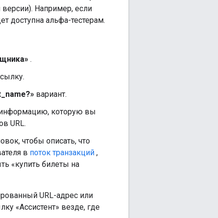
 версии). Например, если
ет доступна альфа-тестерам.
ощника»
.
ссылку.
nt_name?»
вариант.
информацию, которую вы
ов URL.
овок, чтобы описать, что
вателя в
поток транзакций
,
ть «купить билеты на
ированный URL-адрес или
лку «Ассистент» везде, где