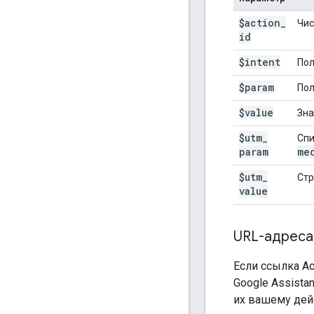
$action
_
Чис
id
$intent
Пол
$param
Пол
$value
Зна
$utm
_
Спи
param
me
$utm
_
Стр
value
URL-адреса
Если ссылка А
Google Assist
их вашему дей