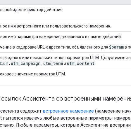
ловой идентификатор действия.
ное имя встроенного или пользовательского намерения.
ное имя параметра намерения, указанного в пакете действий.
$param
чение в кодировке URL-адреса типа, объявленного для
в п
сок одного или нескольких типов параметров UTM. Допустимые з
dium
utm
_
campaign
utm
_
term
utm
_
content
,
,
и
.
оковое значение параметра UTM.
 ссылок Ассистента со встроенными намерени
ссистента содержит
встроенное намерение
(намерение начи
ant пытается извлечь любые встроенные параметры намерен
ствию. Любые параметры, которые Ассистент не восприни