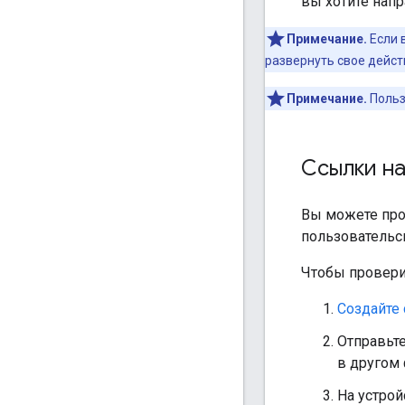
вы хотите нап
Примечание.
Если 
развернуть свое действ
Примечание.
Польз
Ссылки на
Вы можете про
пользовательск
Чтобы провери
Создайте 
Отправьте
в другом 
На устрой