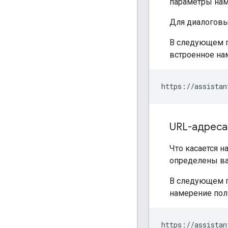
параметры нам
Для диалоговы
В следующем п
встроенное на
URL-адреса
Что касается н
определены ва
В следующем п
намерение пол