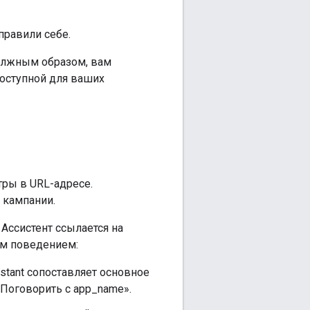
правили себе.
должным образом, вам
доступной для ваших
ры в URL-адресе.
 кампании.
Ассистент ссылается на
им поведением:
istant сопоставляет основное
Поговорить с app_name».