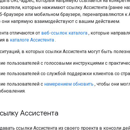
дать URL-адрес, который напрямую ссылается на конкрет
ьзователи, которые нажимают ссылку Ассистента (ранее 
б-браузере или мобильном браузере, перенаправляются к 
де они напрямую взаимодействуют с вашим действием.
ента отличаются от
веб-ссылок каталога
, которые направл
ия в
каталоге Ассистента
.
ситуаций, в которых ссылки Ассистента могут быть полезн
е пользователей с голосовыми инструкциями с практичес
ие пользователей со службой поддержки клиентов со стр
ие пользователей с
намерением обновить
, чтобы они мог
обновления.
сылку Ассистента
давать ссылки Ассистента из своего проекта в консоли де