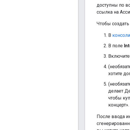
доступны по вс
ссылка на Асси
Чтобы создать
В
консоли
В поле
In
Включите
(необязат
хотите до
(необяза
делает Д
чтобы куп
концерт».
После ввода и
сгенерированны