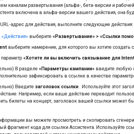
ем каналам развертывания (альфа-, бета-версии и рабочей
стента включена в альфа-версии вашего действия, она буд
 URL-адрес для действия, выполните следующие действия:
 «Действия»
выберите
«Развертывание» > «Ссылки пом
tent
выберите намерение, для которого вы хотите создать 
 параметр
«Хотите ли вы включить связывание для Inte
ельно) В разделе
«Параметры кампании»
введите любую 
полнительно зафиксировать в ссылке в качестве параметр
тельно) Введите
заголовок ссылки
. Используйте этот загол
ействие. Например, если ваше действие переводит пользо
ить билеты на концерт, заголовок вашей ссылки может бы
нформации вы можете просмотреть и скопировать сгенер
й фрагмент кода для ссылки Ассистента. Используйте ссы