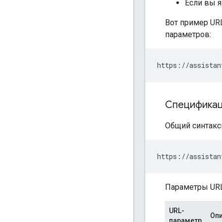
Если вы 
Вот пример UR
параметров:
Спецификац
Общий синтакс
Параметры URL
URL-
Оп
параметр