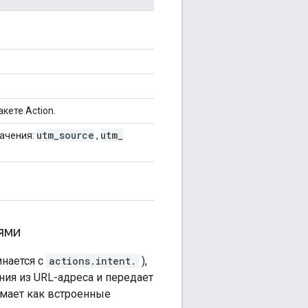
акете Action.
utm
_
source
utm
_
начения:
,
ями
нается с
actions.intent.
),
ия из URL-адреса и передает
мает как встроенные