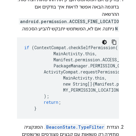
בדוגמה הבאה אפשר לראות איך בודקים אם
ההרשאה
android.permission.ACCESS_FINE_LOCATIO
N
ניתנה. אם לא, המשתמש יתבקש להביע הסכמה.
if
(
ContextCompat
.
checkSelfPermission
(
MainActivity
.
this
,
Manifest
.
permission
.
ACCESS_FINE_L
PackageManager
.
PERMISSION_GRANTED
ActivityCompat
.
requestPermissions
(
MainActivity
.
this
,
new
String
[]{
Manifest
.
permiss
MY_PERMISSION_LOCATION
);
return
;
}
הגדרת
BeaconState.TypeFilter
. הפונקציה
מחזירה רק משואות עם קבצים מצורפים שרשומים