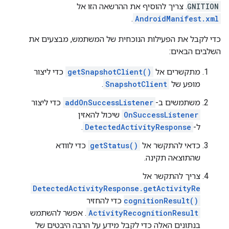
GNITION
. צריך להוסיף את ההרשאה הזו אל
.
AndroidManifest.xml
כדי לקבל את הפעילות הנוכחית של המשתמש, מבצעים את
השלבים הבאים:
מתקשרים אל
getSnapshotClient()
כדי ליצור
מופע של
SnapshotClient
.
משתמשים ב-
addOnSuccessListener
כדי ליצור
OnSuccessListener
שיכול להאזין
ל-
DetectedActivityResponse
.
כדאי להתקשר אל
getStatus()
כדי לוודא
שהתוצאה תקינה.
צריך להתקשר אל
DetectedActivityResponse.getActivityRe
cognitionResult()
כדי להחזיר
ActivityRecognitionResult
. אפשר להשתמש
בנתונים האלה כדי לקבל מידע על הרבה היבטים של