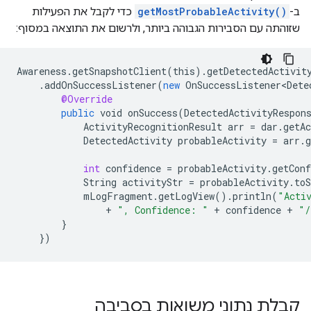
ב-
getMostProbableActivity()
כדי לקבל את הפעילות
שזוהתה עם הסבירות הגבוהה ביותר, ולרשום את התוצאה במסוף:
Awareness
.
getSnapshotClient
(
this
).
getDetectedActivit
.
addOnSuccessListener
(
new
OnSuccessListener<Dete
@Override
public
void
onSuccess
(
DetectedActivityRespon
ActivityRecognitionResult
arr
=
dar
.
getAc
DetectedActivity
probableActivity
=
arr
.
int
confidence
=
probableActivity
.
getConf
String
activityStr
=
probableActivity
.
toS
mLogFragment
.
getLogView
().
println
(
"Acti
+
", Confidence: "
+
confidence
+
"/
}
}
)
קבלת נתוני משואות בסביבה