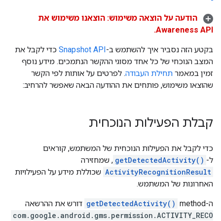
הודעה על הוצאה משימוש: הוצאנו משימוש את
Awareness API.
בקטע הזה נסביר איך להשתמש ב-
Snapshot API
כדי לקבל את
המצב הנוכחי של כל אחד מסוגי ההקשר הנתמכים. מידע נוסף
זמין במאמר
תחילת העבודה
. לפרטים על אותות לפי הקשר
שהוצאו משימוש, פותחים את ההודעה הבאה שאפשר להרחיב:
קבלת הפעילות הנוכחית
כדי לקבל את הפעילות הנוכחית של המשתמש, קוראים
ל-
getDetectedActivity()
, שמחזירה
ActivityRecognitionResult
שכוללת מידע על הפעילויות
האחרונות של המשתמש.
ה-method‏
getDetectedActivity()
דורש את ההרשאה
com.google.android.gms.permission.ACTIVITY_RECO