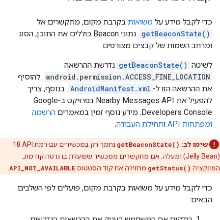
כדי לקבל מידע על
משואות
בקרבת מקום, מתקשרים אל
getBeaconState()
. נתוני Beacon כוללים את התוכן, הסוג
ומרחב השמות של קבצים מצורפים.
לשיטה
getBeaconState()
נדרשת ההרשאה
android.permission.ACCESS_FINE_LOCATION
. להוסיף
את ההרשאה הזו ל-
AndroidManifest.xml
. בנוסף, צריך
להפעיל את Nearby Messages API בפרויקט ב-Google
Developers Console. מידע נוסף זמין במאמרים
הרשמה
ומפתחות API
ו
תחילת העבודה
.
שימו לב:
getBeaconState()
נתמך רק במכשירים עם רמת API‏ 18
(Jelly Bean) ומעלה. אם מתקשרים ממכשיר שפועלת בו גרסה קודמת,
הפונקציה
getStatus()
מחזירה את קוד הסטטוס
API_NOT_AVAILABLE
.
כדי לקבל מידע על משואות בקרבת מקום, פועלים לפי השלבים
הבאים:
בודקים אם המשתמש העניק את ההרשאות הנדרשות.