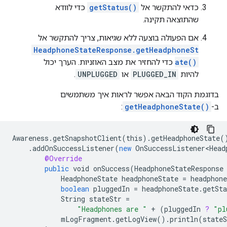
כדאי להתקשר אל
getStatus()
כדי לוודא
שהתוצאה תקינה.
אם הפעולה בוצעה ללא שגיאות, צריך להתקשר אל
HeadphoneStateResponse.getHeadphoneSt
ate()
כדי להחזיר את מצב האוזניות. הערך יכול
להיות
PLUGGED_IN
או
UNPLUGGED
.
בדוגמת הקוד הבאה אפשר לראות איך משתמשים
ב-
getHeadphoneState()
:
Awareness
.
getSnapshotClient
(
this
).
getHeadphoneState
(
.
addOnSuccessListener
(
new
OnSuccessListener<Head
@Override
public
void
onSuccess
(
HeadphoneStateResponse
HeadphoneState
headphoneState
=
headphone
boolean
pluggedIn
=
headphoneState
.
getSta
String
stateStr
=
"Headphones are "
+
(
pluggedIn
?
"pl
mLogFragment
.
getLogView
().
println
(
stateS