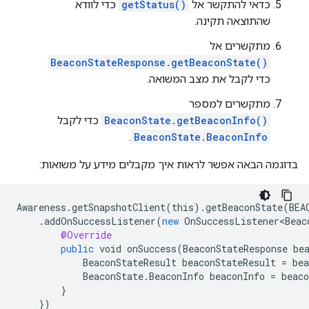
כדאי להתקשר אל
getStatus()
כדי לוודא
שהתוצאה תקינה.
מתקשרים אל
BeaconStateResponse.getBeaconState()
כדי לקבל את מצב המשואה.
מתקשרים למספר
BeaconState.getBeaconInfo()
כדי לקבל
.
BeaconState.BeaconInfo
בדוגמה הבאה אפשר לראות איך מקבלים מידע על משואות:
Awareness
.
getSnapshotClient
(
this
).
getBeaconState
(
BEA
.
addOnSuccessListener
(
new
OnSuccessListener<Beac
@Override
public
void
onSuccess
(
BeaconStateResponse
be
BeaconStateResult
beaconStateResult
=
bea
BeaconState
.
BeaconInfo
beaconInfo
=
beaco
}
}
)