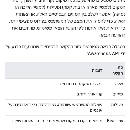
נתונים שמגיעים מחיישנים, כמו מיקום (קו רוחב וקו אורך), סוג
המקום (למשל פארק או בית קפה) ופעילות (למשל הליכה או
נסיעה). אפשר לשלב בין הסוגים הבסיסיים האלה, או האותות
האלה, כדי להסיק את המצב של המשתמש בפירוט ספציפי יותר.
כדי לראות אילו אותות לפי הקשר הוצאו משימוש, מרחיבים את
ההודעה הבאה.
בטבלה הבאה מפורטים סוגי ההקשר הבסיסיים שמוצעים כרגע על
ידי Awareness API:
סוג
דוגמה
הקשר
שעה
השעה המקומית הנוכחית
מיקום
קווי אורך ורוחב
פעילות
פעילות המשתמש שזוהתה, כמו הליכה, ריצה או רכיבה על
אופניים
Beacons
משואות בקרבת מקום שתואמות למרחב השמות שצוין