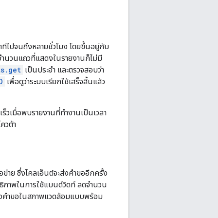
าทีไปจนถึงหลายชั่วโมง โดยขึ้นอยู่กับ
จํานวนแถวที่แสดงในรายงานก็ไม่มี
ts.get
เป็นประจํา และตรวจสอบว่า
D
เพื่อดูว่าระบบเรียกใช้เสร็จสิ้นแล้ว
ดเร็วเมื่อพบรายงานที่ทำงานเป็นเวลา
ควต้า
ย ซึ่งไคลเอ็นต์จะส่งคําขออีกครั้ง
ิทธิภาพในการใช้แบนด์วิดท์ ลดจำนวน
ูลของคําขอในสภาพแวดล้อมแบบพร้อม