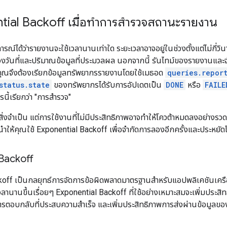
ntial Backoff เมื่อทำการสำรวจสถานะรายงาน
ณ์ได้ว่ารายงานจะใช้เวลานานเท่าใด ระยะเวลาอาจอยู่ในช่วงตั้งแต่ไม่กี่วิน
ช่วงวันที่และปริมาณข้อมูลที่ประมวลผล นอกจากนี้ รันไทม์ของรายงานและ
คุณจึงต้องเรียกข้อมูลทรัพยากรรายงานโดยใช้เมธอด
queries.repor
status.state
ของทรัพยากรได้รับการอัปเดตเป็น
DONE
หรือ
FAILE
นี้เรียกว่า "การสำรวจ"
สิ่งจําเป็น แต่การใช้งานที่ไม่มีประสิทธิภาพอาจทำให้โควต้าหมดลงอย่างรว
ำให้คุณใช้ Exponential Backoff เพื่อจำกัดการลองอีกครั้งและประหยัดโ
Backoff
ff เป็นกลยุทธ์การจัดการข้อผิดพลาดมาตรฐานสําหรับแอปพลิเคชันเครือข่า
วลานานขึ้นเรื่อยๆ Exponential Backoff ที่ใช้อย่างเหมาะสมจะเพิ่มประส
อการตอบกลับที่ประสบความสําเร็จ และเพิ่มประสิทธิภาพการส่งผ่านข้อม