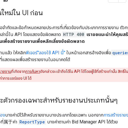
นใหม่ใน UI ก่อน
้อจํากัดและข้อกําหนดหลายประการที่เกี่ยวข้องกับประเภทการรายงาน ตัวก
ดเหล่านี้ใน API โดยแสดงข้อผิดพลาด
HTTP 400
เราขอแนะนําให้คุณสร
นเพื่อสร้างรายงานเพื่อหลีกเลี่ยงข้อผิดพลาด
านแล้ว ให้คลิก
ฟีเจอร์"ลองใช้ API นี้"
ในหน้าเอกสารอ้างอิงเพื่อ
querie
ที่แสดงผลเพื่อสร้างรายงานในอนาคตได้
รายงาน
ที่เกิดจาก
การค้นหา
ดังกล่าวจะเข้าถึงได้ใน API ได้โดยผู้ใช้ที่สร้างเท่านั้น สิ
ค่าการแชร์ของ UI ได้
ละตัวกรองเฉพาะสำหรับรายงานประเภทนั้นๆ
รอง
บางค่ามีไว้สําหรับรายงานบางประเภทโดยเฉพาะ นอกจาก
การสร้างราย
งที่属于ค่า
ReportType
บางค่าตามค่า Bid Manager API ได้ด้วย