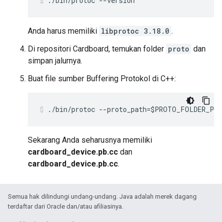
./bin/protoc --version
Anda harus memiliki
libprotoc 3.18.0
.
Di repositori Cardboard, temukan folder
proto
dan
simpan jalurnya.
Buat file sumber Buffering Protokol di C++:
./bin/protoc --proto_path=$PROTO_FOLDER_PA
Sekarang Anda seharusnya memiliki
cardboard_device.pb.cc
dan
cardboard_device.pb.cc
.
Semua hak dilindungi undang-undang. Java adalah merek dagang
terdaftar dari Oracle dan/atau afiliasinya.