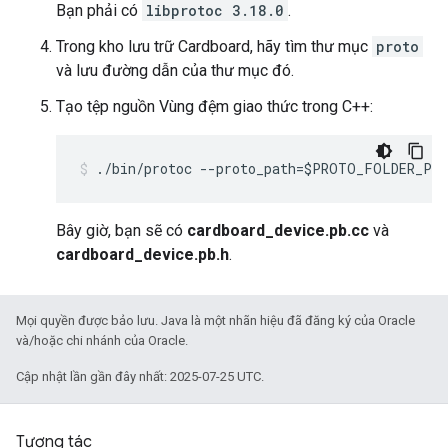
Bạn phải có
libprotoc 3.18.0
.
Trong kho lưu trữ Cardboard, hãy tìm thư mục
proto
và lưu đường dẫn của thư mục đó.
Tạo tệp nguồn Vùng đệm giao thức trong C++:
./bin/protoc --proto_path=$PROTO_FOLDER_PA
Bây giờ, bạn sẽ có
cardboard_device.pb.cc
và
cardboard_device.pb.h
.
Mọi quyền được bảo lưu. Java là một nhãn hiệu đã đăng ký của Oracle
và/hoặc chi nhánh của Oracle.
Cập nhật lần gần đây nhất: 2025-07-25 UTC.
Tương tác