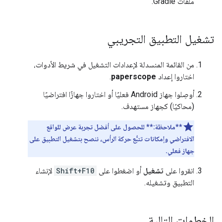
ملفات Gradle.
تشغيل التطبيق التجريبي
من القائمة المنسدلة لإعدادات التشغيل في شريط الأدوات،
اختاروا إعداد
paperscope
.
أوصِلوا جهاز Android فعليًا أو اختاروا جهازًا افتراضيًا
(محاكيًا) كجهاز مستهدف.
**ملاحظة:**
للحصول على أفضل تجربة عرض للواقع
الافتراضي وإمكانات تتبُّع حركة الرأس، ننصح بتشغيل التطبيق على
جهاز فعلي.
انقروا على
تشغيل
أو اضغطوا على
Shift+F10
لإنشاء
التطبيق وتشغيله.
الخطوات التالية