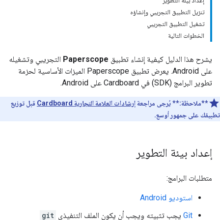
إعداد بيئة التطوير
تنزيل التطبيق التجريبي وإنشاؤه
تشغيل التطبيق التجريبي
الخطوات التالية
يشرح هذا الدليل كيفية إنشاء تطبيق
Paperscope
التجريبي وتشغيله
على Android. يعرض تطبيق Paperscope الميزات الأساسية لحزمة
تطوير البرامج (SDK) في Cardboard على Android.
**ملاحظة:**
يُرجى مراجعة
إرشادات العلامة التجارية Cardboard
قبل توزيع
تطبيقك على جمهور أوسع.
إعداد بيئة التطوير
متطلبات البرامج:
استوديو Android
Git
يجب تثبيته ويجب أن يكون الملف التنفيذي
git