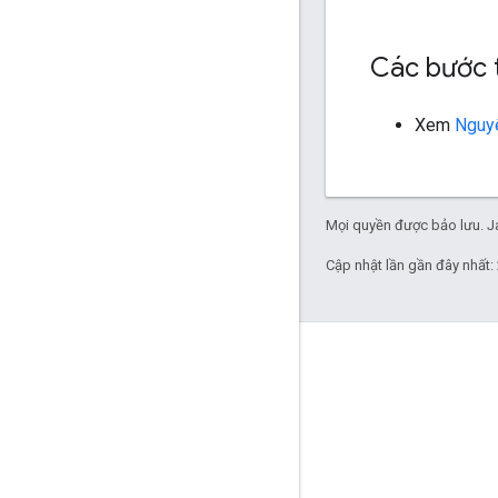
Các bước 
Xem
Nguyê
Mọi quyền được bảo lưu. Ja
Cập nhật lần gần đây nhất:
Tương tác
Google Developer Program
Google Developer Groups
Google Developer Experts