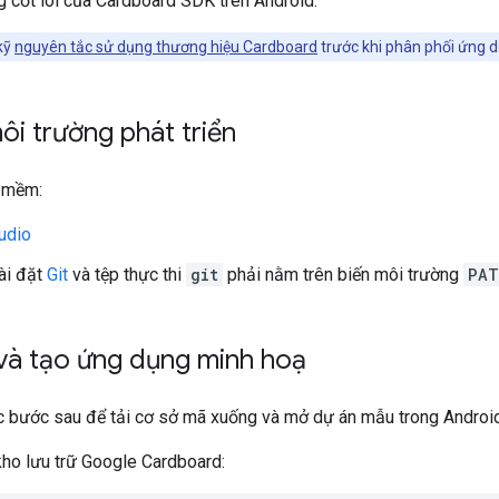
g cốt lõi của Cardboard SDK trên Android.
kỹ
nguyên tắc sử dụng thương hiệu Cardboard
trước khi phân phối ứng 
môi trường phát triển
 mềm:
udio
ài đặt
Git
và tệp thực thi
git
phải nằm trên biến môi trường
PAT
và tạo ứng dụng minh hoạ
c bước sau để tải cơ sở mã xuống và mở dự án mẫu trong Android
ho lưu trữ Google Cardboard: