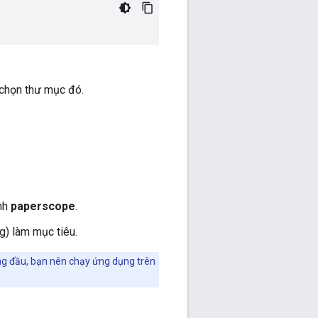
 chọn thư mục đó.
ình
paperscope
.
ng) làm mục tiêu.
ộng đầu, bạn nên chạy ứng dụng trên