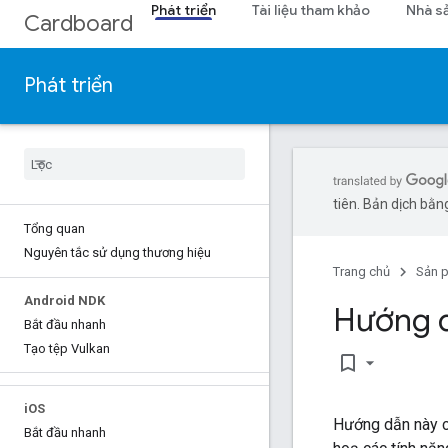
Phát triển
Tài liệu tham khảo
Nhà s
Cardboard
Phát triển
tiên. Bản dịch bằng
Tổng quan
Nguyên tắc sử dụng thương hiệu
Trang chủ
Sản 
Android NDK
Hướng d
Bắt đầu nhanh
Tạo tệp Vulkan
bookmark_border
i
OS
Hướng dẫn này c
Bắt đầu nhanh