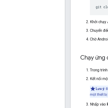
git
cl
Khởi chạy 
Chuyển đến
Chờ Androi
Chạy ứng 
Trong trìn
Kết nối một
Lưu ý:
Đ
một thiết bị
Nhấp vào