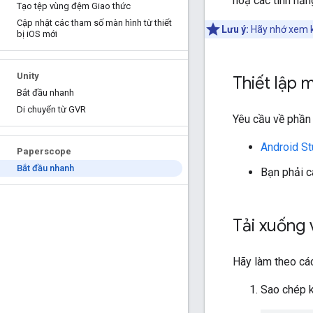
hoạ các tính năn
Tạo tệp vùng đệm Giao thức
Cập nhật các tham số màn hình từ thiết
Lưu ý:
Hãy nhớ xem 
bị i
OS mới
Unity
Thiết lập 
Bắt đầu nhanh
Di chuyển từ GVR
Yêu cầu về phần
Android St
Paperscope
Bắt đầu nhanh
Bạn phải c
Tải xuống 
Hãy làm theo cá
Sao chép k