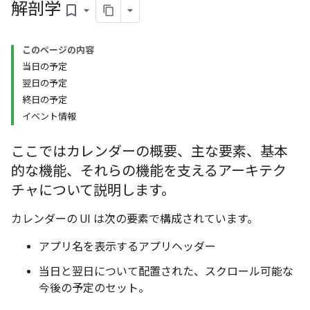
解剖学
bookmark_border
このページの内容
当日の予定
翌日の予定
終日の予定
イベント情報
ここではカレンダーの概要、主な要素、基本
的な機能、それらの機能を支えるアーキテク
チャについて説明します。
カレンダーの UI は次の要素で構成されています。
アプリ名を表示するアプリヘッダー
当日と翌日について配置された、スクロール可能な
今後の予定のセット。