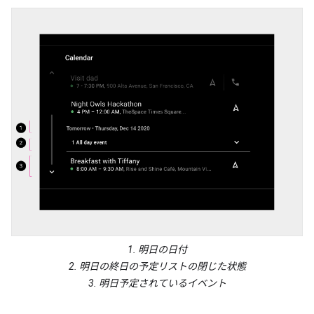
1. 明日の日付
2. 明日の終日の予定リストの閉じた状態
3. 明日予定されているイベント