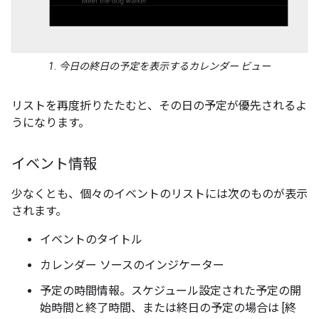
1. 今日の終日の予定を表示するカレンダー ビュー
リストを再度折りたたむと、その日の予定が優先されるよ
うになります。
イベント情報
少なくとも、個々のイベントのリストには次のものが表示
されます。
イベントのタイトル
カレンダー ソースのインジケーター
予定の時間情報。スケジュール設定された予定の開
始時間と終了時間、または終日の予定の場合は [終