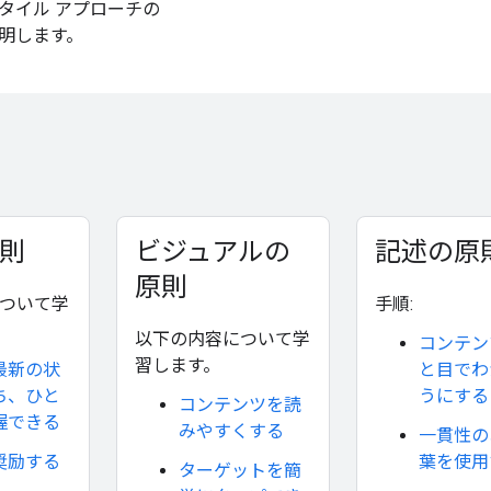
タイル アプローチの
明します。
則
ビジュアルの
記述の原
原則
ついて学
手順:
以下の内容について学
コンテン
習します。
最新の状
と目でわ
ち、ひと
うにする
コンテンツを読
握できる
みやすくする
一貫性の
奨励する
葉を使用
ターゲットを簡