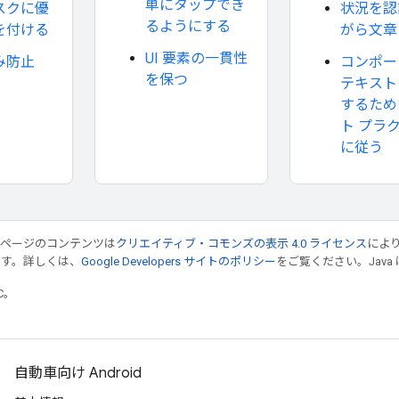
単にタップでき
スクに優
状況を認
るようにする
を付ける
がら文章
UI 要素の一貫性
み防止
コンポー
を保つ
テキスト
するため
ト プラ
に従う
のページのコンテンツは
クリエイティブ・コモンズの表示 4.0 ライセンス
によ
ます。詳しくは、
Google Developers サイトのポリシー
をご覧ください。Java 
TC。
自動車向け Android