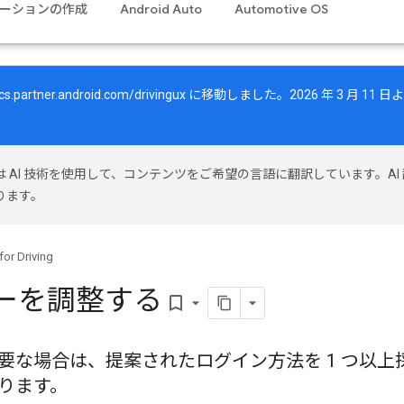
ーションの作成
Android Auto
Automotive OS
cs.partner.android.com/drivingux
に移動しました。2026 年 3 月 11
le は AI 技術を使用して、コンテンツをご希望の言語に翻訳しています。AI
ります。
for Driving
ーを調整する
bookmark_border
要な場合は、提案されたログイン方法を 1 つ以上
ります。