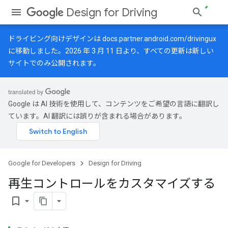
Design for Driving
ドライビング向けデザインは
docs.partner.android.com/drivingux
に移動しました。2026 年 3 月 11 日より、すべての更新は新しい
サイトでのみ公開されます。
Google は AI 技術を使用して、コンテンツをご希望の言語に翻訳し
ています。AI 翻訳には誤りが含まれる場合があります。
Google for Developers
Design for Driving
再生コントロールをカスタマイズする
bookmark_border