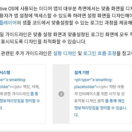
tomotive OS에 사용되는 미디어 앱의 대부분 측면에서는 맞춤 화면을
용자가 앱 설정에 액세스할 수 있도록 하려면 설정 화면을 디자인해야
직 플레이어
의 샘플 코드에서 맞춤설정할 수 있는 로그인 과정을 제공해
일 가이드라인은 맞춤 설정 화면과 맞춤설정된 로그인 화면에 모두 
 표시되도록 디자인을 최적화할 수 있습니다.
과 관련된 추가 가이드라인은
설정 디자인
및
로그인 흐름 조정
을 참고
 시스템
설계 기반
pe="x-smartling-
<ph type="x-smartling-
older">
</ph> 색상, 서체,
placeholder">
</ph> 차량 사용
등에 관한 가이드라인
를 통
자 인터페이스를 위한 시각 및 상
인정보처리방침을 정의할 수
호작용 디자인 원칙
를 통해 개인
.
정보처리방침을 정의할 수 있습니
다.