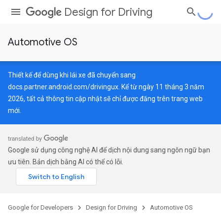
Design for Driving
Automotive OS
Thiết kế để dùng khi lái xe đã chuyển sang
docs.partner.android.com/drivingux
. Kể từ ngày 11 tháng 3 năm
2026, tất cả thông tin cập nhật sẽ chỉ được đăng trên trang web
mới.
Google sử dụng công nghệ AI để dịch nội dung sang ngôn ngữ bạn
ưu tiên. Bản dịch bằng AI có thể có lỗi.
Google for Developers
Design for Driving
Automotive OS