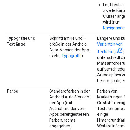
Legt fest, ob e
zweite Karte i
Cluster angeze
wird (nur
Navigationsvo
Typografie und
Schriftfamilie und -
Längere und kürz
Textlänge
größe in der Android
Varianten von
Auto-Version der App
Textstrings
, u
(siehe
Typografie
)
unterschiedliche
Platzanforderun
auf verschiedene
Autodisplays zu
berücksichtigen
Farbe
Standardfarben in der
Farben von
Android Auto-Version
Markierungen für
der App (mit
Ortslisten, einige
Ausnahme der von
Textelemente un
Apps bereitgestellten
einige
Farben, rechts
Hintergrundfarbe
angegeben)
Weitere Informat