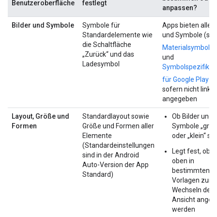
Benutzeroberfläche
festlegt
anpassen?
Bilder und Symbole
Symbole für
Apps bieten alle B
Standardelemente wie
und Symbole (sie
die Schaltfläche
Materialsymbole
„Zurück“ und das
und
Ladesymbol
Symbolspezifikat
für Google Play
sofern nicht links
angegeben
Layout, Größe und
Standardlayout sowie
Ob Bilder und
Formen
Größe und Formen aller
Symbole „groß
Elemente
oder „klein“ si
(Standardeinstellungen
Legt fest, ob
T
sind in der Android
oben in
Auto-Version der App
bestimmten
Standard)
Vorlagen zum
Wechseln der
Ansicht angez
werden