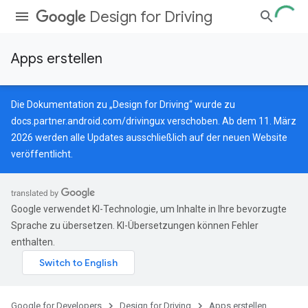
Design for Driving
Apps erstellen
Die Dokumentation zu „Design for Driving“ wurde zu
docs.partner.android.com/drivingux
verschoben. Ab dem 11. März
2026 werden alle Updates ausschließlich auf der neuen Website
veröffentlicht.
Google verwendet KI-Technologie, um Inhalte in Ihre bevorzugte
Sprache zu übersetzen. KI-Übersetzungen können Fehler
enthalten.
Google for Developers
Design for Driving
Apps erstellen