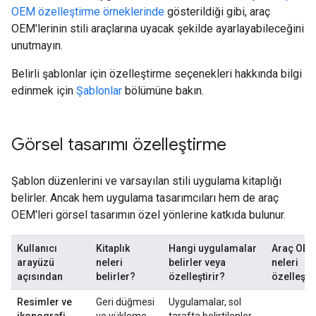
OEM özelleştirme örneklerinde
gösterildiği gibi, araç
OEM'lerinin stili araçlarına uyacak şekilde ayarlayabileceğini
unutmayın.
Belirli şablonlar için özelleştirme seçenekleri hakkında bilgi
edinmek için
Şablonlar
bölümüne bakın.
Görsel tasarımı özelleştirme
Şablon düzenlerini ve varsayılan stili uygulama kitaplığı
belirler. Ancak hem uygulama tasarımcıları hem de araç
OEM'leri görsel tasarımın özel yönlerine katkıda bulunur.
Kullanıcı
Kitaplık
Hangi uygulamalar
Araç OEM'
arayüzü
neleri
belirler veya
neleri
açısından
belirler?
özelleştirir?
özelleştir
Resimler ve
Geri düğmesi
Uygulamalar, sol