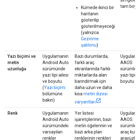
simgeler i
tam boyut
Kümede ikinci bir
haritanın
gösterilip
gösterilmeyeceği
(yalnızca
Gezinme
şablonu
)
Yazı biçimi ve
Uygulamanın
Bazı durumlarda,
Uygulama
metin
Android Auto
farklı araç
AAOS
uzunluğu
sürümünde
ekranlarında farklı
sürümleri
yazı tipi ailesi
miktarlarda alan
yazı tipi a
ve boyutu
barındırmak için
boyutu
(
Yazı biçimi
daha uzun ve daha
bölümüne
kısa
metin dizesi
bakın)
varyantları
Renk
Uygulamanın
Yer listesi
Uygulama
Android Auto
işaretçilerinin, bazı
AAOS
sürümündeki
metin öğelerinin ve
sürümleri
varsayılan
bazı arka plan
araç kulla
renkler
renklerinin renkleri
arayüzleri