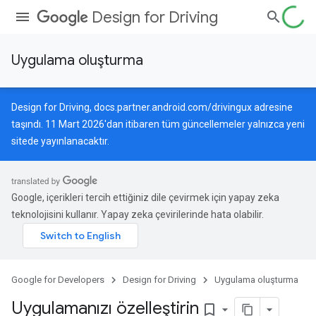
Design for Driving
Uygulama oluşturma
Design for Driving,
docs.partner.android.com/drivingux
adresine
taşındı. 11 Mart 2026'dan itibaren tüm güncellemeler yalnızca yeni
sitede yayınlanacaktır.
Google, içerikleri tercih ettiğiniz dile çevirmek için yapay zeka
teknolojisini kullanır. Yapay zeka çevirilerinde hata olabilir.
Google for Developers
Design for Driving
Uygulama oluşturma
Uygulamanızı özelleştirin
bookmark_border