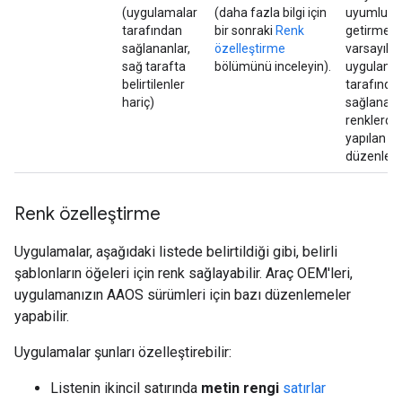
(uygulamalar
(daha fazla bilgi için
uyumlu ha
tarafından
bir sonraki
Renk
getirmek i
sağlananlar,
özelleştirme
varsayıla
sağ tarafta
bölümünü inceleyin).
uygulama
belirtilenler
tarafında
hariç)
sağlanan
renklerde
yapılan
düzenlem
Renk özelleştirme
Uygulamalar, aşağıdaki listede belirtildiği gibi, belirli
şablonların öğeleri için renk sağlayabilir. Araç OEM'leri,
uygulamanızın AAOS sürümleri için bazı düzenlemeler
yapabilir.
Uygulamalar şunları özelleştirebilir:
Listenin ikincil satırında
metin rengi
satırlar