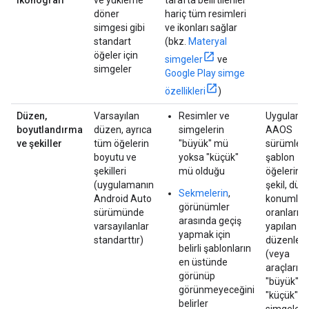
ikonografi
ve yükleme
tarafta belirtilenler
döner
hariç tüm resimleri
simgesi gibi
ve ikonları sağlar
standart
(bkz.
Materyal
öğeler için
simgeler
ve
simgeler
Google Play simge
özellikleri
)
Düzen,
Varsayılan
Resimler ve
Uygulama
boyutlandırma
düzen, ayrıca
simgelerin
AAOS
ve şekiller
tüm öğelerin
"büyük" mü
sürümleri
boyutu ve
yoksa "küçük"
şablon
şekilleri
mü olduğu
öğelerinin
(uygulamanın
şekil, dü
Sekmelerin
,
Android Auto
konumları
görünümler
sürümünde
oranların
arasında geçiş
varsayılanlar
yapılan
yapmak için
standarttır)
düzenlem
belirli şablonların
(veya
en üstünde
araçlarınd
görünüp
"büyük" v
görünmeyeceğini
"küçük" r
belirler