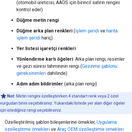
(otomobil üreticisi, AAOS için birincil satırın rengini
kontrol eder)
Düğme metin rengi
Düğme arka plan renkleri
(
işlem şeridi
ve
harita
işlem şeridi
hariç)
Yer listesi işaretçi renkleri
Yönlendirme kartı öğeleri
: Arka plan rengi, resimler
ve gezi süresi tahmininin rengi (
Gezinme şablonu
gereksinimleri
dahilinde)
Adım adım bildirimler
(arka plan rengi)
Not:
Metin rengini özelleştirirken 4 standart renk veya 2 özel
vurgudan birini seçebilirsiniz. Yukarıdaki listede yer alan diğer öğeler
için istediğiniz rengi seçebilirsiniz.
Özelleştirilmiş şablon bileşenlerine örnekler,
Uygulama
özelleştirme örnekleri
ve
Araç OEM özelleştirme örnekleri