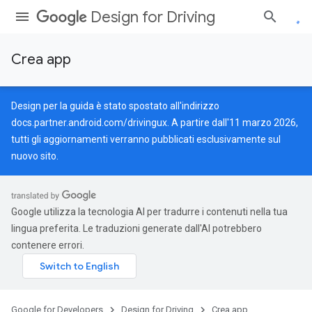
Design for Driving
Crea app
Design per la guida è stato spostato all'indirizzo
docs.partner.android.com/drivingux
. A partire dall'11 marzo 2026,
tutti gli aggiornamenti verranno pubblicati esclusivamente sul
nuovo sito.
Google utilizza la tecnologia AI per tradurre i contenuti nella tua
lingua preferita. Le traduzioni generate dall'AI potrebbero
contenere errori.
Google for Developers
Design for Driving
Crea app