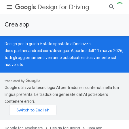
Design for Driving
Crea app
Design per la guida è stato spostato all'indirizzo
docs.partner.android.com/drivingux
. A partire dall'11 marzo 2026,
tutti gli aggiornamenti verranno pubblicati esclusivamente sul
nuovo sito.
Google utilizza la tecnologia AI per tradurre i contenuti nella tua
lingua preferita. Le traduzioni generate dall'AI potrebbero
contenere errori.
Google for Developers
Design for Driving
Crea app