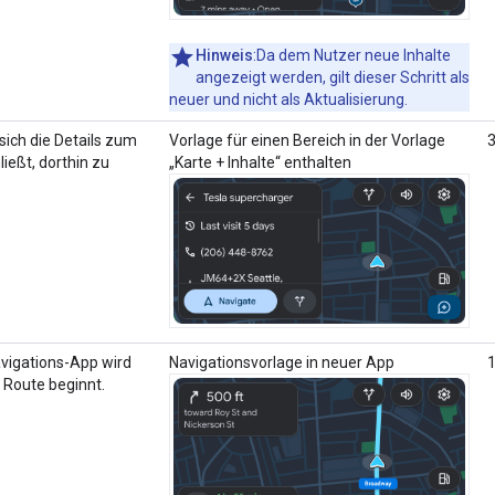
Hinweis
:Da dem Nutzer neue Inhalte
angezeigt werden, gilt dieser Schritt als
neuer und nicht als Aktualisierung.
sich die Details zum
Vorlage für einen Bereich in der Vorlage
ießt, dorthin zu
„Karte + Inhalte“ enthalten
vigations-App wird
Navigationsvorlage in neuer App
 Route beginnt.