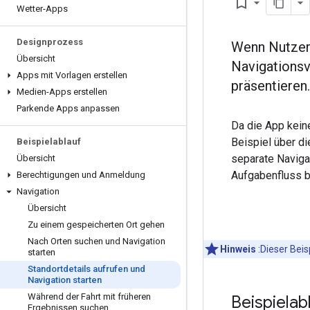
bookmark_border
Wetter-Apps
Designprozess
Wenn Nutzer 
Übersicht
Navigationsv
Apps mit Vorlagen erstellen
präsentieren.
Medien-Apps erstellen
Parkende Apps anpassen
Da die App kein
Beispiel über di
Beispielablauf
separate Naviga
Übersicht
Aufgabenfluss b
Berechtigungen und Anmeldung
Navigation
Übersicht
Zu einem gespeicherten Ort gehen
Nach Orten suchen und Navigation
Hinweis
:Dieser Beis
starten
Standortdetails aufrufen und
Navigation starten
Während der Fahrt mit früheren
Beispielab
Ergebnissen suchen