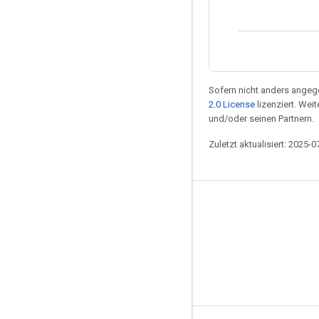
Sofern nicht anders angege
2.0 License
lizenziert. Wei
und/oder seinen Partnern.
Zuletzt aktualisiert: 2025-0
Design für Android for Cars
Das ist neu
Layout labels
Muss, sollten und Mai