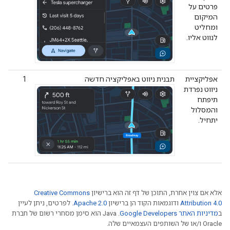
פרטים על
המיקום
ומחליט
לנווט אליו.
אפליקציית
תבנית ניווט באפליקציה חדשה
1
ניווט נפרדת
תיפתח
והמסלול
יתחיל.
אלא אם צוין אחרת, התוכן של דף זה הוא ברישיון
Creative Commons
Attribution 4.0
ודוגמאות הקוד הן ברישיון
Apache 2.0
. לפרטים, ניתן לעיין
ב
מדיניות האתר Google Developers‏
.‏ Java הוא סימן מסחרי רשום של חברת
Oracle ו/או של השותפים העצמאיים שלה.