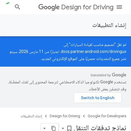
Design for Driving
إنشاء التطبيقات
تم نقل "تصميم مناسب لقيادة السيارات" إلى
docs.partner.android.com/drivingux
. اعتبارًا من 11 مارس 2026، سيتم
نشر جميع التحديثات حصريًا على الموقع الإلكتروني الجديد.
تستخدم Google تكنولوجيا الذكاء الاصطناعي لترجمة المحتوى إلى لغتك المفضّلة،
وقد تتضمّن بعض الأخطاء.
Google for Developers
Design for Driving
إنشاء التطبيقات
نماذج تدفقات التنقل
bookmark_border