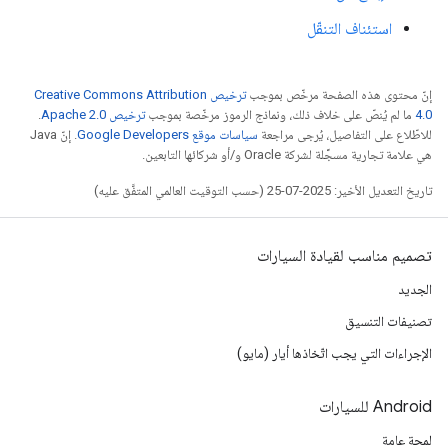
استئناف التنقّل
إنّ محتوى هذه الصفحة مرخّص بموجب
ترخيص Creative Commons Attribution
4.0‏
ما لم يُنصّ على خلاف ذلك، ونماذج الرموز مرخّصة بموجب
ترخيص Apache 2.0‏
.
للاطّلاع على التفاصيل، يُرجى مراجعة
سياسات موقع Google Developers‏
. إنّ Java
هي علامة تجارية مسجَّلة لشركة Oracle و/أو شركائها التابعين.
تاريخ التعديل الأخير: 2025-07-25 (حسب التوقيت العالمي المتفَّق عليه)
تصميم مناسب لقيادة السيارات
الجديد
تصنيفات التنسيق
الإجراءات التي يجب اتّخاذها أيار (مايو)
‫Android للسيارات
لمحة عامة