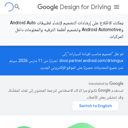
Design for Driving
يمكنك الاطّلاع على إرشادات التصميم لإنشاء تطبيقات Android Auto
وAndroid Automotive وتصميم أنظمة الترفيه والمعلومات داخل
المركبات.
تم نقل "تصميم مناسب لقيادة السيارات" إلى
docs.partner.android.com/drivingux
. اعتبارًا من 11 مارس 2026، سيتم
نشر جميع التحديثات حصريًا على الموقع الإلكتروني الجديد.
تستخدم Google تكنولوجيا الذكاء الاصطناعي لترجمة المحتوى إلى لغتك المفضّلة،
وقد تتضمّن بعض الأخطاء.