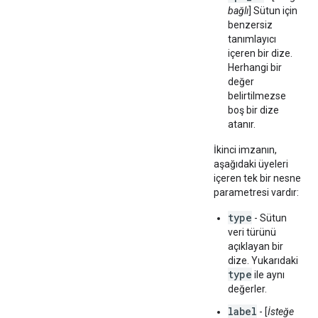
bağlı
] Sütun için
benzersiz
tanımlayıcı
içeren bir dize.
Herhangi bir
değer
belirtilmezse
boş bir dize
atanır.
İkinci imzanın,
aşağıdaki üyeleri
içeren tek bir nesne
parametresi vardır:
type
- Sütun
veri türünü
açıklayan bir
dize. Yukarıdaki
type
ile aynı
değerler.
label
- [
İsteğe