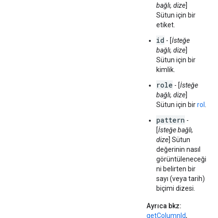
bağlı, dize
]
Sütun için bir
etiket.
id
- [
İsteğe
bağlı, dize
]
Sütun için bir
kimlik.
role
- [
İsteğe
bağlı, dize
]
Sütun için bir
rol
.
pattern
-
[
İsteğe bağlı,
dize
] Sütun
değerinin nasıl
görüntüleneceği
ni belirten bir
sayı (veya tarih)
biçimi dizesi.
Ayrıca bkz:
getColumnId
,