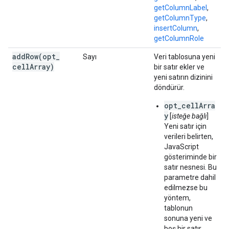
getColumnLabel
,
getColumnType
,
insertColumn
,
getColumnRole
addRow(
opt
_
Sayı
Veri tablosuna yeni
cell
Array)
bir satır ekler ve
yeni satırın dizinini
döndürür.
opt_cellArra
y
[
isteğe bağlı
]
Yeni satır için
verileri belirten,
JavaScript
gösteriminde bir
satır nesnesi. Bu
parametre dahil
edilmezse bu
yöntem,
tablonun
sonuna yeni ve
boş bir satır