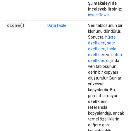
Şu makaleyi de
inceleyebilirsiniz:
insertRows
clone(
)
DataTable
Veri tablosunun bir
klonunu döndürür.
Sonuçta,
hücre
özellikleri
,
satır
özellikleri
,
tablo
özellikleri
ve
sütun
özellikleri
dışında
veri tablosunun
derin bir kopyası
oluşturulur. Bunlar
yüzeysel
kopyalardır. Bu,
primitif olmayan
özelliklerin
referansla
kopyalandığı, ancak
temel özelliklerin
değere göre
kopyalandığı