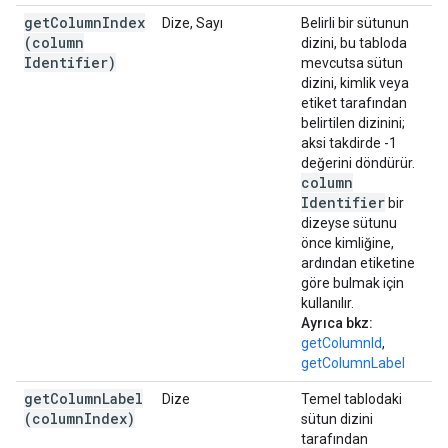
getColumnIndex
Dize, Sayı
Belirli bir sütunun
(
column
dizini, bu tabloda
Identifier)
mevcutsa sütun
dizini, kimlik veya
etiket tarafından
belirtilen dizinini;
aksi takdirde -1
değerini döndürür.
column
Identifier
bir
dizeyse sütunu
önce kimliğine,
ardından etiketine
göre bulmak için
kullanılır.
Ayrıca bkz:
getColumnId
,
getColumnLabel
getColumnLabel
Dize
Temel tablodaki
(
column
Index)
sütun dizini
tarafından