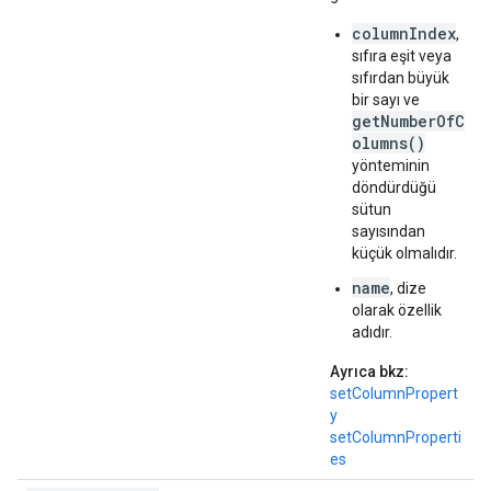
columnIndex
,
sıfıra eşit veya
sıfırdan büyük
bir sayı ve
getNumberOfC
olumns()
yönteminin
döndürdüğü
sütun
sayısından
küçük olmalıdır.
name
, dize
olarak özellik
adıdır.
Ayrıca bkz:
setColumnPropert
y
setColumnProperti
es