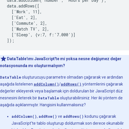
data.addColumn('number', 'Hours per Day');

data.addRows([

  ['Work', 11],

  ['Eat', 2],

  ['Commute', 2],

  ['Watch TV', 2],

  ['Sleep', {v:7, f:'7.000'}]

]);
DataTable'ımı JavaScript'te mi yoksa nesne değişmez değer
notasyonunda mı oluşturmalıyım?
DataTable
oluşturucuyu parametre olmadan çağırarak ve ardından
aşağıda listelenen
addColumn()
/
addRows()
yöntemlerini çağırarak
değerler ekleyerek veya başlamak için doldurulan bir JavaScript düz
nesnesini ileterek bir
DataTable
oluşturabilirsiniz. Her iki yöntem de
aşağıda açıklanmıştır. Hangisini kullanmalısınız?
addColumn()
,
addRow()
ve
addRows()
kodunu çağırarak
JavaScript'te tablo oluşturup doldurmak son derece okunabilir