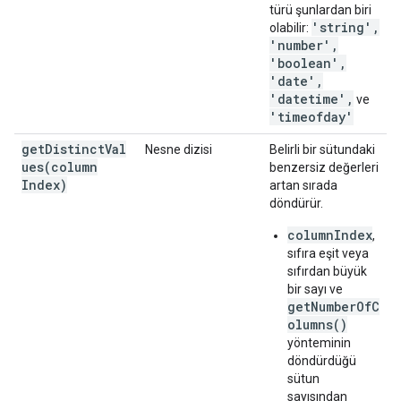
türü şunlardan biri
'string',
olabilir:
'number',
'boolean',
'date',
'datetime',
ve
'timeofday'
getDistinctVal
Nesne dizisi
Belirli bir sütundaki
ues(
column
benzersiz değerleri
Index)
artan sırada
döndürür.
columnIndex
,
sıfıra eşit veya
sıfırdan büyük
bir sayı ve
getNumberOfC
olumns()
yönteminin
döndürdüğü
sütun
sayısından