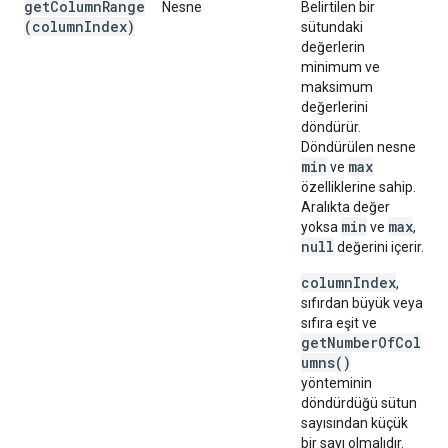
getColumnRange
Nesne
Belirtilen bir
(
column
Index)
sütundaki
değerlerin
minimum ve
maksimum
değerlerini
döndürür.
Döndürülen nesne
min
max
ve
özelliklerine sahip.
Aralıkta değer
min
max
yoksa
ve
,
null
değerini içerir.
columnIndex
,
sıfırdan büyük veya
sıfıra eşit ve
getNumberOfCol
umns()
yönteminin
döndürdüğü sütun
sayısından küçük
bir sayı olmalıdır.