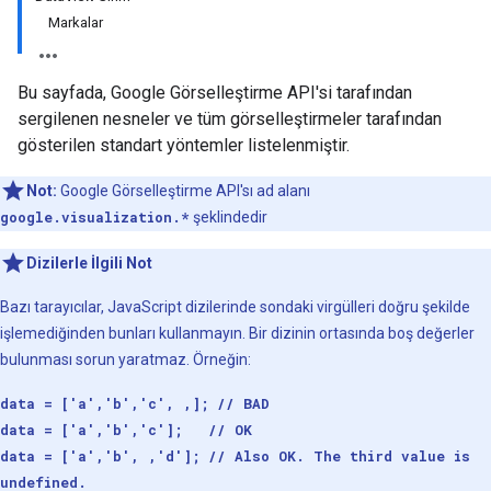
Markalar
Bu sayfada, Google Görselleştirme API'si tarafından
sergilenen nesneler ve tüm görselleştirmeler tarafından
gösterilen standart yöntemler listelenmiştir.
Not:
Google Görselleştirme API'sı ad alanı
google.visualization.*
şeklindedir
Dizilerle İlgili Not
Bazı tarayıcılar, JavaScript dizilerinde sondaki virgülleri doğru şekilde
işlemediğinden bunları kullanmayın. Bir dizinin ortasında boş değerler
bulunması sorun yaratmaz. Örneğin:
data = ['a','b','c', ,]; // BAD
data = ['a','b','c']; // OK
data = ['a','b', ,'d']; // Also OK. The third value is
undefined.