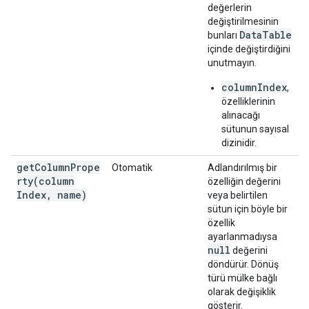
değerlerin
değiştirilmesinin
DataTable
bunları
içinde değiştirdiğini
unutmayın.
columnIndex
,
özelliklerinin
alınacağı
sütunun sayısal
dizinidir.
getColumnPrope
Otomatik
Adlandırılmış bir
rty(
column
özelliğin değerini
Index
,
name)
veya belirtilen
sütun için böyle bir
özellik
ayarlanmadıysa
null
değerini
döndürür. Dönüş
türü mülke bağlı
olarak değişiklik
gösterir.