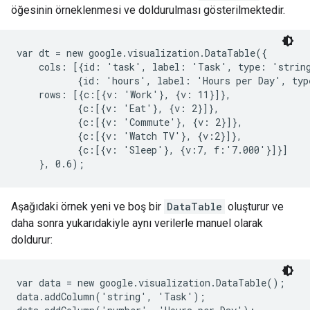
öğesinin örneklenmesi ve doldurulması gösterilmektedir.
var dt = new google.visualization.DataTable({

    cols: [{id: 'task', label: 'Task', type: 'string
           {id: 'hours', label: 'Hours per Day', typ
    rows: [{c:[{v: 'Work'}, {v: 11}]},

           {c:[{v: 'Eat'}, {v: 2}]},

           {c:[{v: 'Commute'}, {v: 2}]},

           {c:[{v: 'Watch TV'}, {v:2}]},

           {c:[{v: 'Sleep'}, {v:7, f:'7.000'}]}]

    }, 0.6);
Aşağıdaki örnek yeni ve boş bir
DataTable
oluşturur ve
daha sonra yukarıdakiyle aynı verilerle manuel olarak
doldurur:
var data = new google.visualization.DataTable();

data.addColumn('string', 'Task');
