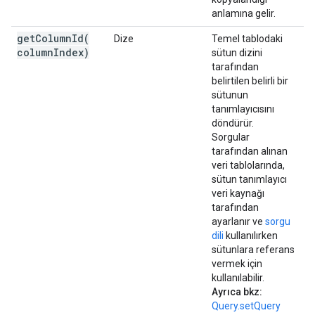
anlamına gelir.
getColumnId(
Dize
Temel tablodaki
column
Index)
sütun dizini
tarafından
belirtilen belirli bir
sütunun
tanımlayıcısını
döndürür.
Sorgular
tarafından alınan
veri tablolarında,
sütun tanımlayıcı
veri kaynağı
tarafından
ayarlanır ve
sorgu
dili
kullanılırken
sütunlara referans
vermek için
kullanılabilir.
Ayrıca bkz:
Query.setQuery