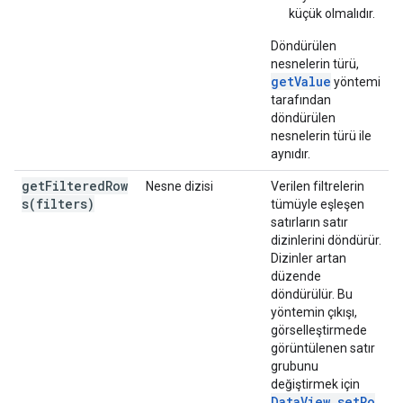
küçük olmalıdır.
Döndürülen
nesnelerin türü,
getValue
yöntemi
tarafından
döndürülen
nesnelerin türü ile
aynıdır.
getFilteredRow
Nesne dizisi
Verilen filtrelerin
s(
filters)
tümüyle eşleşen
satırların satır
dizinlerini döndürür.
Dizinler artan
düzende
döndürülür. Bu
yöntemin çıkışı,
görselleştirmede
görüntülenen satır
grubunu
değiştirmek için
DataView.setRo