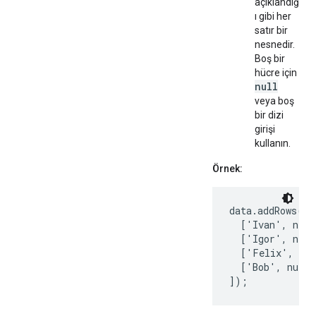
açıklandığ
ı gibi her
satır bir
nesnedir.
Boş bir
hücre için
null
veya boş
bir dizi
girişi
kullanın.
Örnek:
data.addRows([

  ['Ivan', new 
  ['Igor', new 
  ['Felix', new
  ['Bob', null]
]);