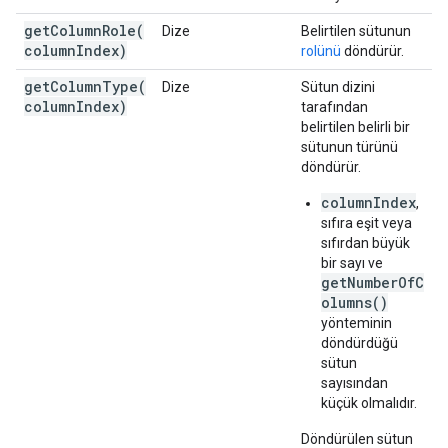
getColumnRole(
Dize
Belirtilen sütunun
column
Index)
rolünü
döndürür.
getColumnType(
Dize
Sütun dizini
column
Index)
tarafından
belirtilen belirli bir
sütunun türünü
döndürür.
columnIndex
,
sıfıra eşit veya
sıfırdan büyük
bir sayı ve
getNumberOfC
olumns()
yönteminin
döndürdüğü
sütun
sayısından
küçük olmalıdır.
Döndürülen sütun