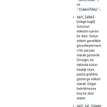
ve
'timeofday'.
opt_label
-
[
İsteğe bağlı
]
Sütunun
etiketini içeren
bir dize. Sütun
etiketi genellikle
görselleştirmeni
n bir parçası
olarak gösterilir.
Örneğin, bir
tabloda sütun
başlığı veya
pasta grafikte
gösterge etiketi
olarak. Değer
belirtilmezse
boş bir dize
atanır.
opt_id
- [
İsteğe