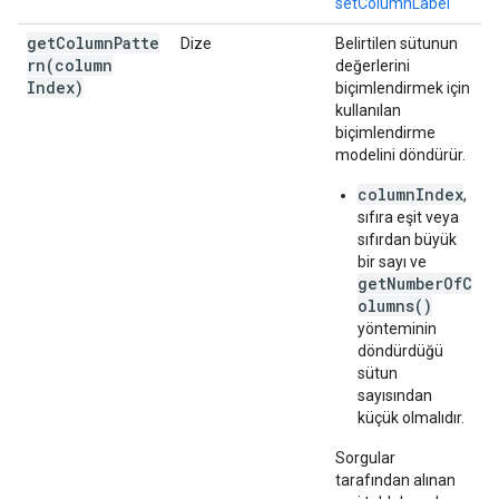
setColumnLabel
getColumnPatte
Dize
Belirtilen sütunun
rn(
column
değerlerini
Index)
biçimlendirmek için
kullanılan
biçimlendirme
modelini döndürür.
columnIndex
,
sıfıra eşit veya
sıfırdan büyük
bir sayı ve
getNumberOfC
olumns()
yönteminin
döndürdüğü
sütun
sayısından
küçük olmalıdır.
Sorgular
tarafından alınan