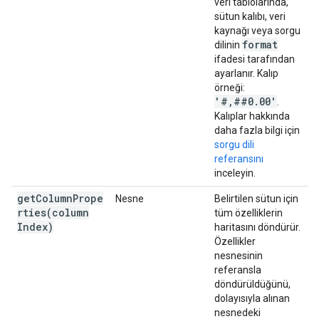
veri tablolarında,
sütun kalıbı, veri
kaynağı veya sorgu
format
dilinin
ifadesi tarafından
ayarlanır. Kalıp
örneği:
'#,##0.00'
.
Kalıplar hakkında
daha fazla bilgi için
sorgu dili
referansını
inceleyin.
getColumnPrope
Nesne
Belirtilen sütun için
rties(
column
tüm özelliklerin
Index)
haritasını döndürür.
Özellikler
nesnesinin
referansla
döndürüldüğünü,
dolayısıyla alınan
nesnedeki