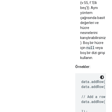
{v:55, f:'Elli
beş'}). Aynı
yöntem
çağrısında basit
değerleri ve
hücre
nesnelerini
karıştırabilirsiniz
). Boş bir hücre
null
için
veya
boş bir dizi girişi
kullanın.
Örnekler:
data.addRow(); 
data.addRow(['H
// Add a row wi
data.addRow(['H
               
]);
