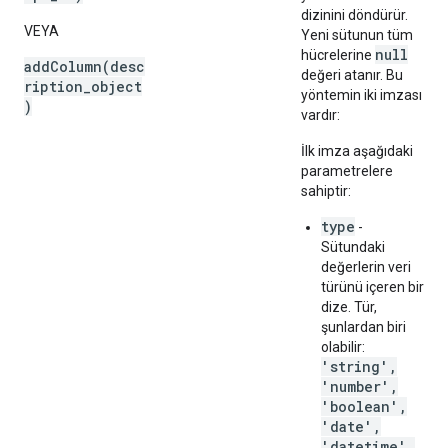
dizinini döndürür.
VEYA
Yeni sütunun tüm
null
hücrelerine
addColumn(desc
değeri atanır. Bu
ription_object
yöntemin iki imzası
)
vardır:
İlk imza aşağıdaki
parametrelere
sahiptir:
type
-
Sütundaki
değerlerin veri
türünü içeren bir
dize. Tür,
şunlardan biri
olabilir:
'string',
'number',
'boolean',
'date',
'datetime',