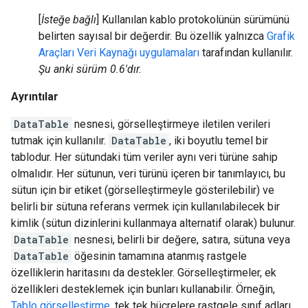
[
İsteğe bağlı
] Kullanılan kablo protokolünün sürümünü
belirten sayısal bir değerdir. Bu özellik yalnızca
Grafik
Araçları Veri Kaynağı uygulamaları
tarafından kullanılır.
Şu anki sürüm 0.6'dır.
Ayrıntılar
DataTable
nesnesi, görselleştirmeye iletilen verileri
tutmak için kullanılır.
DataTable
, iki boyutlu temel bir
tablodur. Her sütundaki tüm veriler aynı veri türüne sahip
olmalıdır. Her sütunun, veri türünü içeren bir tanımlayıcı, bu
sütun için bir etiket (görselleştirmeyle gösterilebilir) ve
belirli bir sütuna referans vermek için kullanılabilecek bir
kimlik (sütun dizinlerini kullanmaya alternatif olarak) bulunur.
DataTable
nesnesi, belirli bir değere, satıra, sütuna veya
DataTable
öğesinin tamamına atanmış rastgele
özelliklerin haritasını da destekler. Görselleştirmeler, ek
özellikleri desteklemek için bunları kullanabilir. Örneğin,
Tablo görselleştirme
, tek tek hücrelere rastgele sınıf adları