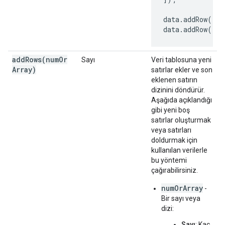
data.addRow(['C
data.addRow(['C
addRows(
num
Or
Sayı
Veri tablosuna yeni
Array)
satırlar ekler ve son
eklenen satırın
dizinini döndürür.
Aşağıda açıklandığı
gibi yeni boş
satırlar oluşturmak
veya satırları
doldurmak için
kullanılan verilerle
bu yöntemi
çağırabilirsiniz.
numOrArray
-
Bir sayı veya
dizi:
Sayı
: Kaç