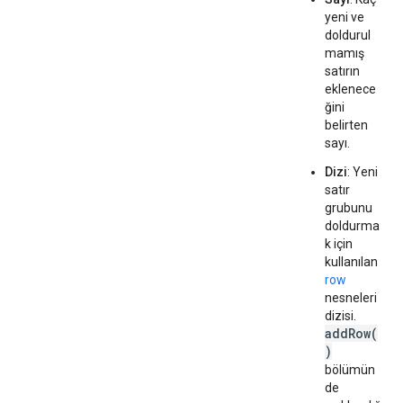
yeni ve
doldurul
mamış
satırın
eklenece
ğini
belirten
sayı.
Dizi
: Yeni
satır
grubunu
doldurma
k için
kullanılan
row
nesneleri
dizisi.
addRow(
)
bölümün
de