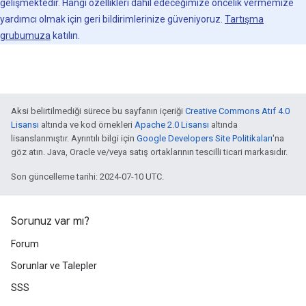
gelişmektedir. Hangi özellikleri dahil edeceğimize öncelik vermemize
yardımcı olmak için geri bildirimlerinize güveniyoruz.
Tartışma
grubumuza
katılın.
Aksi belirtilmediği sürece bu sayfanın içeriği
Creative Commons Atıf 4.0
Lisansı
altında ve kod örnekleri
Apache 2.0 Lisansı
altında
lisanslanmıştır. Ayrıntılı bilgi için
Google Developers Site Politikaları
'na
göz atın. Java, Oracle ve/veya satış ortaklarının tescilli ticari markasıdır.
Son güncelleme tarihi: 2024-07-10 UTC.
Sorunuz var mı?
Forum
Sorunlar ve Talepler
SSS