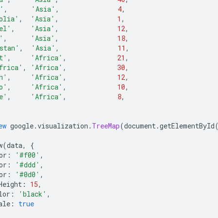
'
,
'Asia'
,
4
,
olia'
,
'Asia'
,
1
,
el'
,
'Asia'
,
12
,
'
,
'Asia'
,
18
,
stan'
,
'Asia'
,
11
,
t'
,
'Africa'
,
21
,
frica'
,
'Africa'
,
30
,
n'
,
'Africa'
,
12
,
o'
,
'Africa'
,
10
,
e'
,
'Africa'
,
8
,
ew
 google
.
visualization
.
TreeMap
(
document
.
getElementById
w
(
data
,
{
or
:
'#f00'
,
or
:
'#ddd'
,
or
:
'#0d0'
,
Height
:
15
,
lor
:
'black'
,
ale
:
true