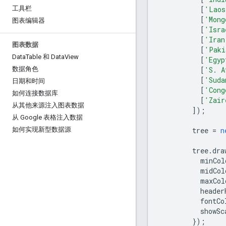
[
'Laos
工具栏
[
'Mong
图表编辑器
[
'Isra
[
'Iran
图表数据
[
'Paki
Data
Table 和 Data
View
[
'Egyp
[
'S. A
数据角色
[
'Suda
日期和时间
[
'Cong
如何连接数据库
[
'Zair
从其他来源注入图表数据
]);
从 Google 表格注入数据
        tree 
=
n
如何实现新型数据源
        tree
.
dra
          minCol
          midCol
          maxCol
          header
          fontCo
          showSc
});