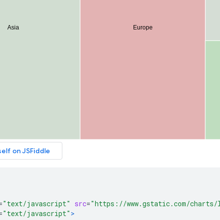
=
"text/javascript"
src
=
"https://www.gstatic.com/charts/
=
"text/javascript"
>