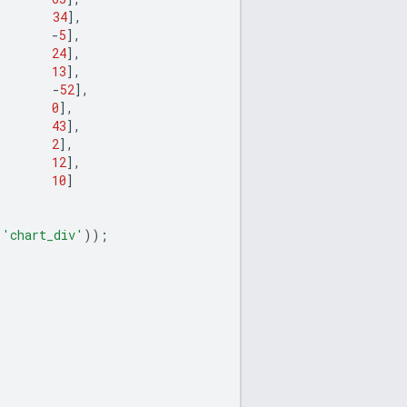
34
],
-
5
],
24
],
13
],
-
52
],
0
],
43
],
2
],
12
],
10
]
(
'chart_div'
));