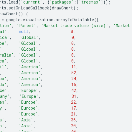
rts
.
load
(
'current'
,
{
'packages'
:[
'treemap'
]});
rts
.
setOnLoadCallback
(
drawChart
);
rawChart
()
{
 
=
 google
.
visualization
.
arrayToDataTable
([
tion'
,
'Parent'
,
'Market trade volume (size)'
,
'Market
al'
,
null
,
0
,
ica'
,
'Global'
,
0
,
pe'
,
'Global'
,
0
,
'
,
'Global'
,
0
,
ralia'
,
'Global'
,
0
,
ca'
,
'Global'
,
0
,
il'
,
'America'
,
11
,
,
'America'
,
52
,
co'
,
'America'
,
24
,
da'
,
'America'
,
16
,
ce'
,
'Europe'
,
42
,
any'
,
'Europe'
,
31
,
en'
,
'Europe'
,
22
,
y'
,
'Europe'
,
17
,
'Europe'
,
21
,
a'
,
'Asia'
,
36
,
n'
,
'Asia'
,
20
,
a'
,
'Asia'
,
40
,