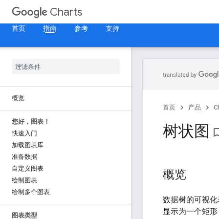
Charts
首页
指南
参考
支持
概览
首页
产品
C
您好，图表！
树状图
bookmark_b
快速入门
加载图表库
准备数据
自定义图表
概览
绘制图表
绘制多个图表
数据树的可视化
显示为一个矩形
图表类型