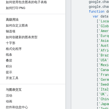
      google
.
cha
如何使用包含图表的电子表格
      google
.
cha
如何打印 PNG
function
 d
var
 data
高级用法
[
'Loca
[
'Glob
如何自定义图表
[
'Amer
轴选项
[
'Euro
如何创建新的图表类型
[
'Asia
十字形
[
'Aust
格式化程序
[
'Afri
[
'Braz
线条
[
'USA'
叠层
[
'Mexi
积分
[
'Cana
提示
[
'Fran
开发工具
[
'Germ
[
'Swed
[
'Ital
与图表交互
[
'UK'
,
活动
[
'Chin
动画
[
'Japa
控件和信息中心
[
'Indi