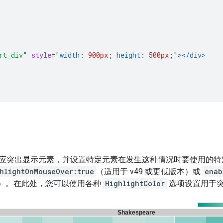
rt_div"
style
=
"
width
:
900px
;
height
:
500px
;
"
></div>
应突出显示元素，并设置特定元素在发生这种情况时要使用的特
hlightOnMouseOver:true
（适用于 v49 或更低版本）或
enab
版本）。在此处，您可以使用各种
HighlightColor
选项设置用于