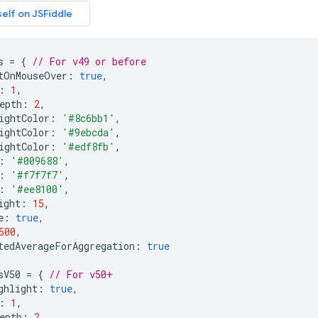
s 
=
{
// For v49 or before
tOnMouseOver
:
true
,
:
1
,
epth
:
2
,
ightColor
:
'#8c6bb1'
,
ightColor
:
'#9ebcda'
,
ightColor
:
'#edf8fb'
,
:
'#009688'
,
:
'#f7f7f7'
,
:
'#ee8100'
,
ight
:
15
,
e
:
true
,
500
,
tedAverageForAggregation
:
true
sV50 
=
{
// For v50+
ghlight
:
true
,
:
1
,
epth
:
2
,