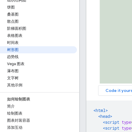
组织结构图
饼图
桑基图
散点图
阶梯面积图
表格图表
时间表
树形图
趋势线
Vega 图表
瀑布图
文字树
其他示例
如何绘制图表
简介
<html>
绘制图表
<head>
图表封装容器
<script
type
<script
type
添加互动