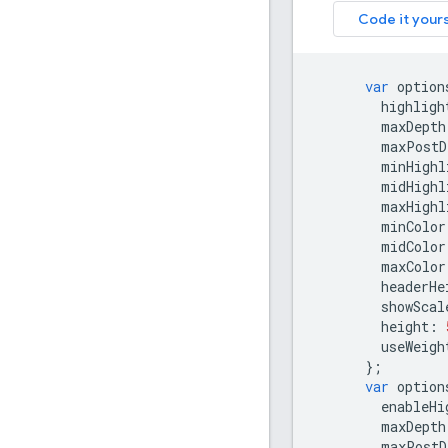
var
 option
        highligh
        maxDepth
        maxPostD
        minHighl
        midHighl
        maxHighl
        minColor
        midColor
        maxColor
        headerHe
        showScal
        height
:
        useWeigh
};
var
 option
        enableHi
        maxDepth
        maxPostD