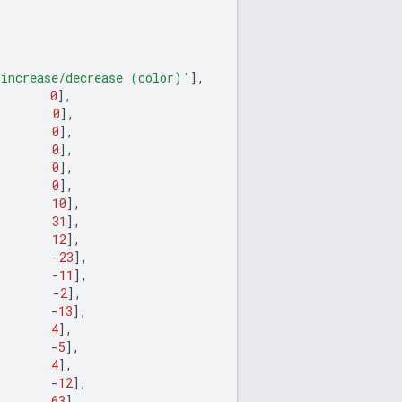
 increase/decrease (color)'
],
0
],
0
],
0
],
0
],
0
],
0
],
10
],
31
],
12
],
-
23
],
-
11
],
-
2
],
-
13
],
4
],
-
5
],
4
],
-
12
],
63
],