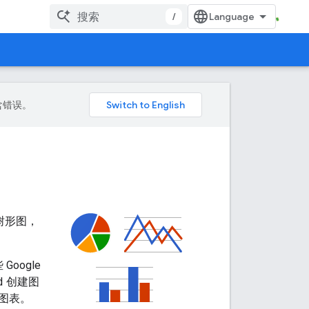
/
包含错误。
树形图，
Google
d
创建图
 图表。