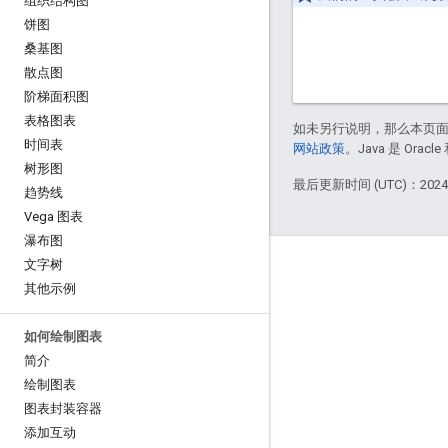
组织结构图
饼图
桑基图
散点图
阶梯面积图
表格图表
如未另行说明，那么本页
时间表
网站政策
。Java 是 Or
树形图
最后更新时间 (UTC)：2024-
趋势线
Vega 图表
瀑布图
文字树
您有疑问吗？
其他示例
论坛
如何绘制图表
问题和请求
简介
常见问题解答
绘制图表
图表封装容器
添加互动