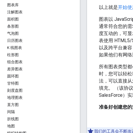
图表库
以上就是
开始使
注解图表
图表以 JavaSc
面积图
通常符合您的需
条形图
度互动的，可显
气泡图
表使用 HTML
日历图表
以及跨平台兼容 i
K 线图表
如果他们有网络
柱形图
组合图表
所有图表类型都
差异图表
时，您可以轻松地
圆环图
法，可以直接从
甘特图
填充。 （该协议包
刻度盘图
SalesFor
地理图表
直方图
准备好创建您的
间隔
折线图
地图
我们的工具会不断改