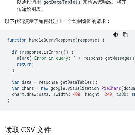
以通过调用
getDataTable()
来检索该响应。将其
传递给图表。
以下代码演示了如何处理上一个绘制饼图的请求：
function
 handleQueryResponse
(
response
)
{
if
(
response
.
isError
())
{
    alert
(
'Error in query: '
+
 response
.
getMessage
()
return
;
}
var
 data 
=
 response
.
getDataTable
();
var
 chart 
=
new
 google
.
visualization
.
PieChart
(
docu
  chart
.
draw
(
data
,
{
width
:
400
,
 height
:
240
,
 is3D
:
t
}
读取 CSV 文件