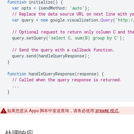
function
 initialize
()
{
var
 opts 
=
{
sendMethod
:
'auto'
};
// Replace the data source URL on next line with y
var
 query 
=
new
 google
.
visualization
.
Query
(
'http:/
// Optional request to return only column C and th
  query
.
setQuery
(
'select C, sum(B) group by C'
);
// Send the query with a callback function.
  query
.
send
(
handleQueryResponse
);
}
function
 handleQueryResponse
(
response
)
{
// Called when the query response is returned.
...
}
如果您是从 Apps 脚本中发送查询，请务必使用
IFRAME
模式
。
处理响应