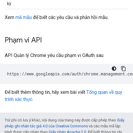
ký
Xem
mã mẫu
để biết các yêu cầu và phản hồi mẫu.
Phạm vi API
API Quản lý Chrome yêu cầu phạm vi OAuth sau:
Để biết thêm thông tin, hãy xem bài viết
Tổng quan về quy
trình xác thực
.
Trừ phi có lưu ý khác, nội dung của trang này được cấp phép theo
Giấy
phép ghi nhận tác giả 4.0 của Creative Commons
và các mẫu mã lập
trình được cấp phép theo
Giấy phép Apache 2.0
. Để biết thông tin chi