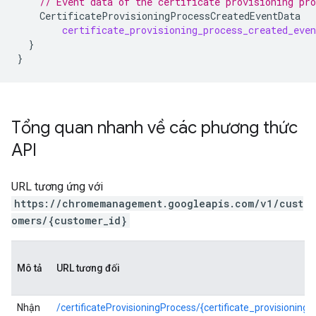
// Event data of the certificate provisioning pro
CertificateProvisioningProcessCreatedEventData
certificate_provisioning_process_created_even
}
}
Tổng quan nhanh về các phương thức
API
URL tương ứng với
https://chromemanagement.googleapis.com/v1/cust
omers/{customer_id}
Mô tả
URL tương đối
Nhận
/certificateProvisioningProcess/{certificate_provisioning