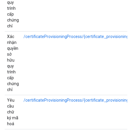
quy
trình
cấp
chứng
chỉ
Xác
/certificateProvisioningProcess/{certificate_provisioning
nhận
quyền
sở
hữu
quy
trình
cấp
chứng
chỉ
Yêu
/certificateProvisioningProcess/{certificate_provisioning
cầu
chữ
ký mã
hoá