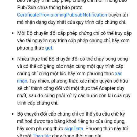
báo về quy trình cấp phép chứng chỉ mới. Thông báo
Pub/Sub chứa thông báo proto
CertificateProvisioningPubsubNotification
truyền tải
mã nhận dạng duy nhất của quy trình cấp chứng chỉ.
Mỗi Bộ chuyển đổi cấp phép chứng chỉ có thể truy cập
vào tài nguyên quy trình cấp phép chứng chỉ, hãy xem
phương thức
get
.
Nhiều thực thể Bộ chuyển đổi có thể chạy song song
và có thể cố gắng xác nhận cùng một quy trình cấp
chứng chỉ cùng một lúc, hãy xem phương thức
xác
nhận
. Tuy nhiên, phương thức xác nhận quyền sở hữu
sẽ chỉ thành công đối với một thực thể Adapter duy
nhất, sau đó cũng phải xử lý các bước còn lại của quy
trình cấp chứng chỉ.
Bộ chuyển đổi cấp chứng chỉ có thể yêu cầu chữ ký
mã hoá được tạo bằng khoá riêng tư của ứng dụng,
hãy xem phương thức
signData
. Phương thức này trả
về một
Thao tác
chạy trong thời gian dài.