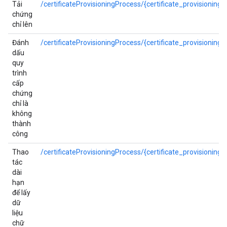
Tải
/certificateProvisioningProcess/{certificate_provisioning_
chứng
chỉ lên
Đánh
/certificateProvisioningProcess/{certificate_provisioning_
dấu
quy
trình
cấp
chứng
chỉ là
không
thành
công
Thao
/certificateProvisioningProcess/{certificate_provisioning
tác
dài
hạn
để lấy
dữ
liệu
chữ