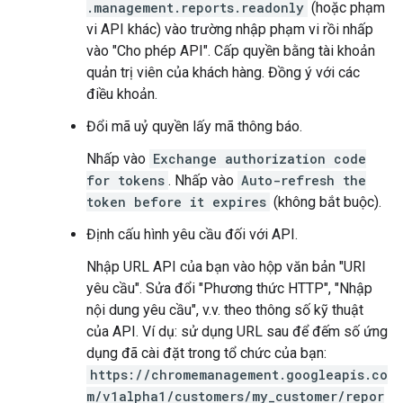
.management.reports.readonly
(hoặc phạm
vi API khác) vào trường nhập phạm vi rồi nhấp
vào "Cho phép API". Cấp quyền bằng tài khoản
quản trị viên của khách hàng. Đồng ý với các
điều khoản.
Đổi mã uỷ quyền lấy mã thông báo.
Nhấp vào
Exchange authorization code
for tokens
. Nhấp vào
Auto-refresh the
token before it expires
(không bắt buộc).
Định cấu hình yêu cầu đối với API.
Nhập URL API của bạn vào hộp văn bản "URI
yêu cầu". Sửa đổi "Phương thức HTTP", "Nhập
nội dung yêu cầu", v.v. theo thông số kỹ thuật
của API. Ví dụ: sử dụng URL sau để đếm số ứng
dụng đã cài đặt trong tổ chức của bạn:
https://chromemanagement.googleapis.co
m/v1alpha1/customers/my_customer/repor