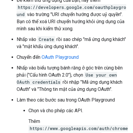
Để kiểm thử ứng dụng của bạn, hãy thêm
https://developers.google.com/oauthplaygro
und
vào trường "URI chuyển hướng được uỷ quyền".
Bạn có thể xoá URI chuyển hướng khỏi ứng dụng của
mình sau khi kiểm thử xong.
Nhấp vào
Create
rồi sao chép "mã ứng dụng khách"
và "mật khẩu ứng dụng khách".
Chuyển đến
OAuth Playground
Nhấp vào biểu tượng bánh răng ở góc trên cùng bên
phải ("Cấu hình OAuth 2.0"), chọn
Use your own
OAuth credentials
rồi nhập "Mã ứng dụng khách
OAuth" và "Thông tin mật của ứng dụng OAuth".
Làm theo các bước sau trong OAuth Playground
Chọn và cho phép các API.
Thêm
https://www.googleapis.com/auth/chrome