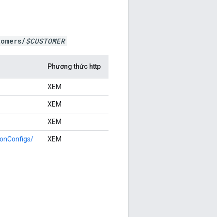
tomers/
$CUSTOMER
Phương thức http
XEM
XEM
XEM
ionConfigs/
XEM