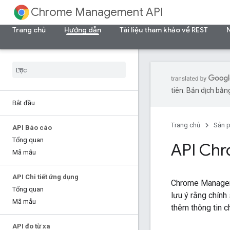
Chrome Management API
Trang chủ
Hướng dẫn
Tài liệu tham khảo về REST
tiên. Bản dịch bằng
Bắt đầu
Trang chủ
Sản 
API Báo cáo
Tổng quan
API Ch
Mã mẫu
API Chi tiết ứng dụng
Chrome Manageme
Tổng quan
lưu ý rằng chính
Mã mẫu
thêm thông tin ch
API đo từ xa