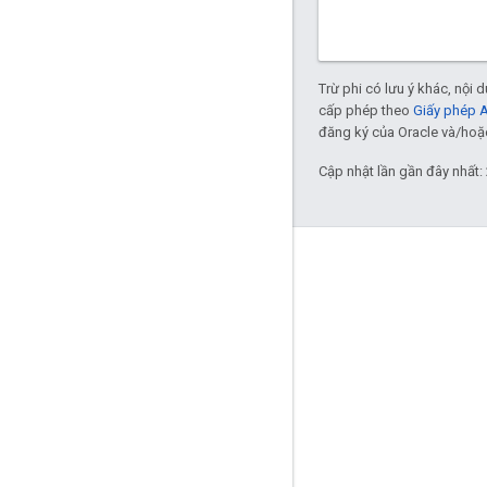
Trừ phi có lưu ý khác, nội
cấp phép theo
Giấy phép 
đăng ký của Oracle và/hoặc 
Cập nhật lần gần đây nhất:
Tương tác
Google Developer Program
Google Developer Groups
Google Developer Experts
Accelerators
Google Cloud & NVIDIA