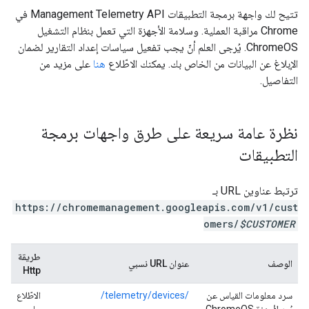
تتيح لك واجهة برمجة التطبيقات Management Telemetry API في
Chrome مراقبة العملية. وسلامة الأجهزة التي تعمل بنظام التشغيل
ChromeOS. يُرجى العلم أنّ يجب تفعيل سياسات إعداد التقارير لضمان
الإبلاغ عن البيانات من الخاص بك. يمكنك الاطّلاع
هنا
على مزيد من
التفاصيل.
نظرة عامة سريعة على طرق واجهات برمجة
التطبيقات
ترتبط عناوين URL بـ
https://chromemanagement.googleapis.com/v1/cust
omers/
$CUSTOMER
طريقة
الوصف
عنوان URL نسبي
Http
سرد معلومات القياس عن
/telemetry/devices/
الاطّلاع