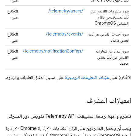
بُعد لأجهزة ChromeOS
على
سرد معلومات القياس عن
/telemetry/users/
الاطّلاع
بُعد لمستخدمي نظام
على
التشغيل ChromeOS
سرد أحداث القياس عن بُعد
/telemetry/events/
الاطّلاع
لعميل محدّد
على
سرد إعدادات إشعارات
/telemetry/notificationConfigs/
الاطّلاع
القياس عن بُعد لعميل
على
محدّد
الاطّلاع على
عيّنات التعليمات البرمجية
على سبيل المثال الطلبات والردود.
امتيازات المشرف
تحترم واجهة برمجة التطبيقات Telemetry API تفويض دور المشرف.
يجب أن يحصل المشرفون على الإذن الخدمات -> إدارة Chrome -> إدارة
أجهزة ChromeOS > إدارة أجهزة ChromeOS (للقراءة فقط)" استخدام