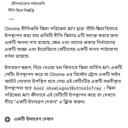
জীবনচক্রের পর্যায়গুলি
নীতি স্কিমা বিজ্ঞপ্তি
Chrome নীতিগুলি স্কিমা পরিষেবা API দ্বারা
নীতি স্কিমা
হিসাবে
উপস্থাপন করা হয়৷ প্রতিটি নীতি স্কিমার এটি সনাক্ত করার জন্য
একটি অনন্য নাম রয়েছে, ক্ষেত্র এবং তাদের প্রকার নির্ধারণের
একটি সংজ্ঞা এবং ইংরেজিতে সেটিংসের একটি মানব পাঠযোগ্য
বর্ণনা রয়েছে।
উদাহরণ স্বরূপ, নিচে দেওয়া হল কিভাবে স্কিমা সার্ভিস API একটি
সেটিং উপস্থাপন করে যা Chrome এর সিস্টেম ট্রেতে একটি সাইন
আউট বোতাম উপস্থিত হতে দেয়৷ এই সেটিংটির একটি সরলীকৃত
উপস্থাপনা হবে
bool showLogoutButtonInTray
। স্কিমা
পরিষেবা API কীভাবে এই সেটিংটি উপস্থাপন করে তা দেখতে
নীচে "একটি উদাহরণ দেখান" এ ক্লিক করুন৷
একটি উদাহরণ দেখান