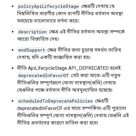
policyApiLifecycleStage
ক্ষেত্রটি দেখায় যে
নিম্নলিখিত সারণীর কোন ধাপটি নীতির বর্তমান অবস্থা
সবচেয়ে ভালোভাবে বর্ণনা করে।
description
ক্ষেত্র এই নীতির বর্তমান অবস্থা সম্পর্কে
আরো বিস্তারিত দেয়।
endSupport
ক্ষেত্র নীতির জন্য চূড়ান্ত সমর্থন তারিখ
দেখায়, যদি একটি সংজ্ঞায়িত করা হয়।
নীতি ApiLifecycleStage API_DEPRECATED হলেই
deprecatedInFavorOf
সেট করা যাবে৷ এটি নতুন
নীতিগুলির সম্পূর্ণরূপে যোগ্য নামস্থান(গুলি) দেখায়
যেগুলির পক্ষে বর্তমান নীতি অবমূল্যায়িত হয়েছে৷
scheduledToDeprecatePolicies
ক্ষেত্রটি
deprecatedInFavorOf এর সাথে সম্পর্কিত৷ এটি পুরানো
নীতিগুলির সম্পূর্ণ যোগ্য নামস্থান(গুলি) দেখায় যেগুলি এই
নীতির প্রবর্তনের কারণে বাতিল করা হবে৷