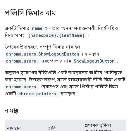
পলিসি স্কিমার নাম
একটি স্কিমার
name
হল তার অনন্য শনাক্তকারী, নিম্নলিখিত
বিন্যাস সহ:
{namespace}.{leafName}
।
উপরের উদাহরণে, সম্পূর্ণ স্কিমার নাম হল
chrome.users.ShowLogoutButton
। নামস্থান
chrome.users.
এবং পাতার নাম
ShowLogoutButton
.
অনুরূপ সুযোগের নীতিগুলি একই নামস্থানের অধীনে গোষ্ঠীভুক্ত
করা হয়েছে। উদাহরণস্বরূপ, সমস্ত ব্যবহারকারী নীতি স্কিমা একটি
chrome.users.
নেমস্পেস এবং সমস্ত প্রিন্টার পলিসি স্কিমা
একটি
chrome.printers.
নামস্থান
নামস্থান
প্রশাসক ভূমিকা
নামস্থান
চাবি