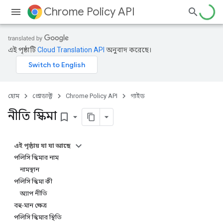
Chrome Policy API
এই পৃষ্ঠাটি
Cloud Translation API
অনুবাদ করেছে।
হোম
প্রোডাক্ট
Chrome Policy API
গাইড
নীতি স্কিমা
bookmark_border
এই পৃষ্ঠায় যা যা আছে
পলিসি স্কিমার নাম
নামস্থান
পলিসি স্কিমা কী
অ্যাপ নীতি
বহু-মান ক্ষেত্র
পলিসি স্কিমার স্থিতি