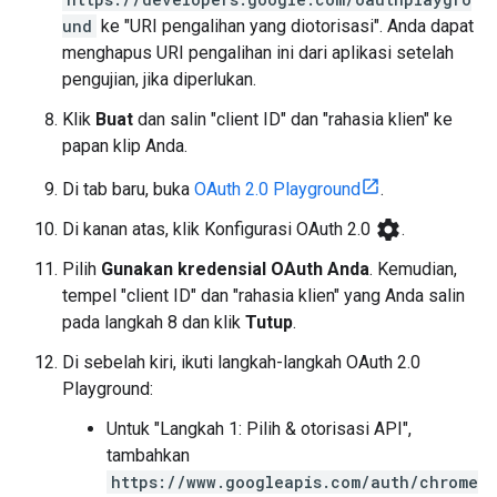
und
ke "URI pengalihan yang diotorisasi". Anda dapat
menghapus URI pengalihan ini dari aplikasi setelah
pengujian, jika diperlukan.
Klik
Buat
dan salin "client ID" dan "rahasia klien" ke
papan klip Anda.
Di tab baru, buka
OAuth 2.0 Playground
.
settings
Di kanan atas, klik Konfigurasi OAuth 2.0
.
Pilih
Gunakan kredensial OAuth Anda
. Kemudian,
tempel "client ID" dan "rahasia klien" yang Anda salin
pada langkah 8 dan klik
Tutup
.
Di sebelah kiri, ikuti langkah-langkah OAuth 2.0
Playground:
Untuk "Langkah 1: Pilih & otorisasi API",
tambahkan
https://www.googleapis.com/auth/chrome