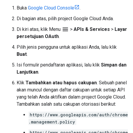
Buka
Google Cloud Console
.
Di bagian atas, pilih project Google Cloud Anda.
menu
Di kiri atas, klik Menu
>
APIs & Services
>
Layar
persetujuan OAuth
.
Pilih jenis pengguna untuk aplikasi Anda, lalu klik
Buat
.
Isi formulir pendaftaran aplikasi, lalu klik
Simpan dan
Lanjutkan
.
Klik
Tambahkan atau hapus cakupan
. Sebuah panel
akan muncul dengan daftar cakupan untuk setiap API
yang telah Anda aktifkan dalam project Google Cloud.
Tambahkan salah satu cakupan otorisasi berikut:
https://www.googleapis.com/auth/chrome
.management.policy
https://www.googleapis.com/auth/chrome