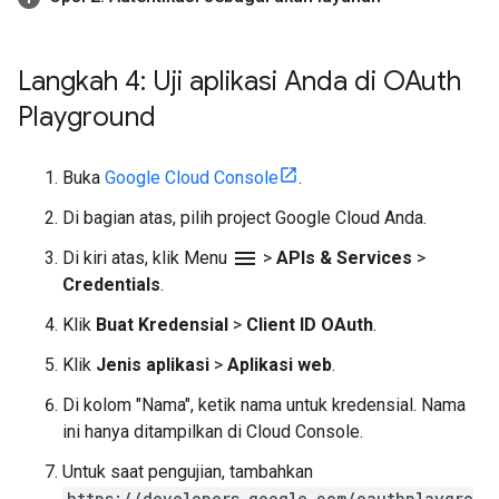
Langkah 4: Uji aplikasi Anda di OAuth
Playground
Buka
Google Cloud Console
.
Di bagian atas, pilih project Google Cloud Anda.
menu
Di kiri atas, klik Menu
>
APIs & Services
>
Credentials
.
Klik
Buat Kredensial
>
Client ID OAuth
.
Klik
Jenis aplikasi
>
Aplikasi web
.
Di kolom "Nama", ketik nama untuk kredensial. Nama
ini hanya ditampilkan di Cloud Console.
Untuk saat pengujian, tambahkan
https://developers.google.com/oauthplaygro