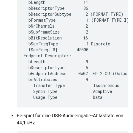
  bLength                11

  bDescriptorType        36

  bDescriptorSubtype      2 (FORMAT_TYPE)

  bFormatType             1 (FORMAT_TYPE_I)

  bNrChannels             2

  bSubframeSize           2

  bBitResolution         16

  bSamFreqType            1 Discrete

  tSamFreq[ 0]        48000

Endpoint Descriptor:

  bLength                 9

  bDescriptorType         5

  bEndpointAddress     0x02  EP 2 OUT(Output)

  bmAttributes            9

    Transfer Type            Isochronous

    Synch Type               Adaptive

Beispiel für eine USB-Audioeingabe-Abtastrate von
44,1 kHz