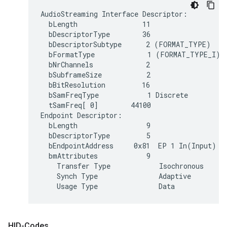
AudioStreaming Interface Descriptor:

  bLength                11

  bDescriptorType        36

  bDescriptorSubtype      2 (FORMAT_TYPE)

  bFormatType             1 (FORMAT_TYPE_I)

  bNrChannels             2

  bSubframeSize           2

  bBitResolution         16

  bSamFreqType            1 Discrete

  tSamFreq[ 0]        44100

Endpoint Descriptor:

  bLength                 9

  bDescriptorType         5

  bEndpointAddress     0x81  EP 1 In(Input)

  bmAttributes            9

    Transfer Type            Isochronous

    Synch Type               Adaptive

HID-Codes