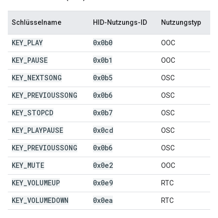
Schlüsselname
HID-Nutzungs-ID
Nutzungstyp
KEY
_
PLAY
0x0b0
OOC
KEY
_
PAUSE
0x0b1
OOC
KEY
_
NEXTSONG
0x0b5
OSC
KEY
_
PREVIOUSSONG
0x0b6
OSC
KEY
_
STOPCD
0x0b7
OSC
KEY
_
PLAYPAUSE
0x0cd
OSC
KEY
_
PREVIOUSSONG
0x0b6
OSC
KEY
_
MUTE
0x0e2
OOC
KEY
_
VOLUMEUP
0x0e9
RTC
KEY
_
VOLUMEDOWN
0x0ea
RTC