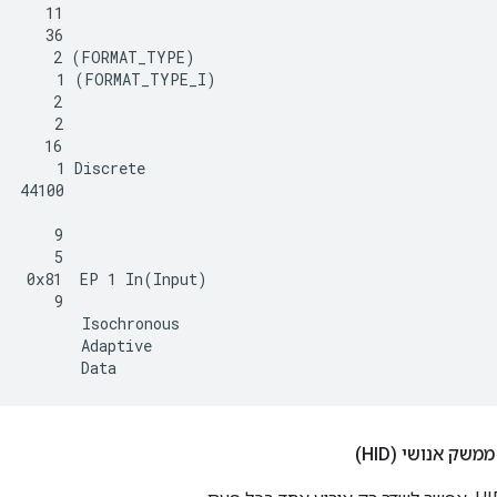
     11

     36

      2 (FORMAT_TYPE)

       1 (FORMAT_TYPE_I)

      2

      2

     16

      1 Discrete

  44100



      9

      5

   0x81  EP 1 In(Input)

      9

         Isochronous

         Adaptive

שק אנושי (HID)