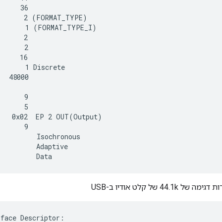
     36

      2 (FORMAT_TYPE)

       1 (FORMAT_TYPE_I)

      2

      2

     16

      1 Discrete

  48000



      9

      5

   0x02  EP 2 OUT(Output)

      9

         Isochronous

         Adaptive

 44.1k של קלט אודיו ב-USB
face Descriptor:
