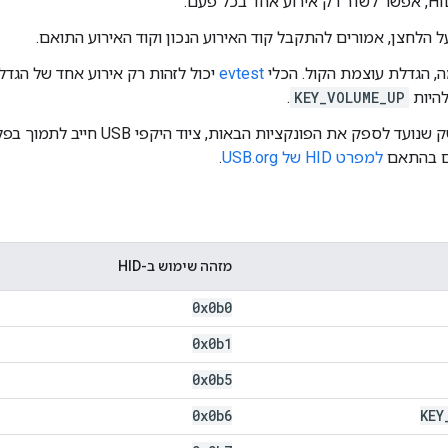
 הלחצן, אמורים להתקבל קוד האירוע הנכון וקוד האירוע התואם.
ה, הגדלת עוצמת הקול. הכלי
evtest
יכול לזהות רק אירוע אחד של הגדל
להיות
KEY_VOLUME_UP
.
אם יש ממשק שנועד לספק את הפונקציות ה
למפרט HID של USB.org
.
מזהה שימוש ב-HID
0x0b0
0x0b1
0x0b5
0x0b6
KEY