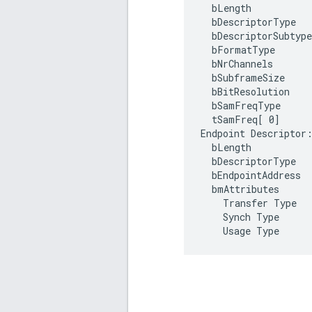
  bLength           
  bDescriptorType   
  bDescriptorSubtype
  bFormatType      
  bNrChannels       
  bSubframeSize     
  bBitResolution    
  bSamFreqType      
  tSamFreq[ 0]      
Endpoint Descriptor:
  bLength           
  bDescriptorType   
  bEndpointAddress  
  bmAttributes      
    Transfer Type   
    Synch Type      