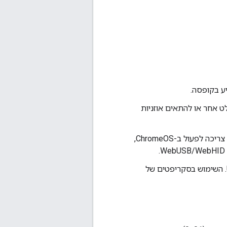
 אחר או להתאים אוזניות
אם נדרשת אפליקציה כדי לשנות את ההתאמה של האוזניות או המקלט, האפליקציה צריכה לפעול ב-ChromeOS,
צריכה להיות גישה ליציאות USB. השימוש בסקריפטים של