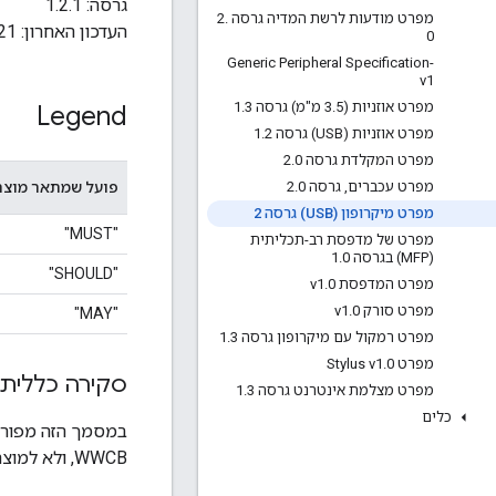
גרסה: 1.2.1
מפרט מודעות לרשת המדיה גרסה 2
.
העדכון האחרון: 2024-06-21
0
Generic Peripheral Specification-
v1
מפרט אוזניות (3
5 מ"מ) גרסה 1
.
3
.
Legend
מפרט אוזניות (USB) גרסה 1
2
.
מפרט המקלדת גרסה 2
0
.
פועל שמתאר מוצר
מפרט עכברים
,
גרסה 2
0
.
מפרט מיקרופון (USB) גרסה 2
"MUST"
מפרט של מדפסת רב-תכליתית
(MFP) בגרסה 1
0
.
"SHOULD"
מפרט המדפסת v1
0
.
מפרט סורק v1
0
.
"MAY"
מפרט רמקול עם מיקרופון גרסה 1
3
.
מפרט Stylus v1
0
.
סקירה כללית
מפרט מצלמת אינטרנט גרסה 1
3
.
כלים
WWCB, ולא למוצר שתוכנן ואושר יחד עם Chromebook.