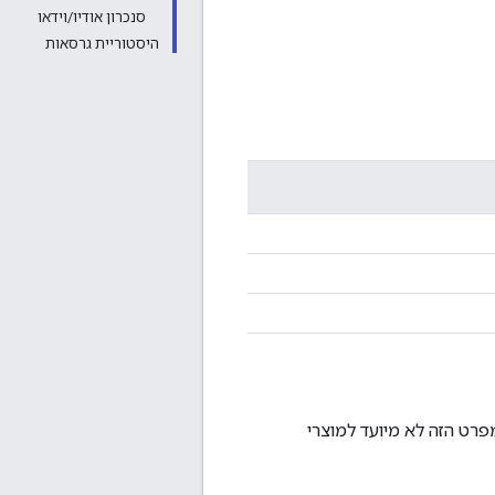
סנכרון אודיו/וידאו
היסטוריית גרסאות
אם ל-ChromeOS צריך לעמוד בהן. המפרט הזה לא מיועד למוצרי