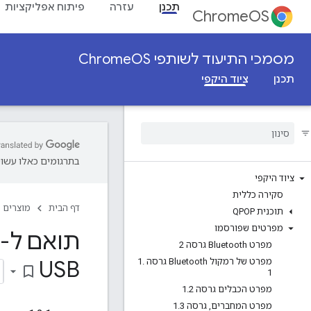
תכנן
עזרה
פיתוח אפליקציות
ChromeOS
מסמכי התיעוד לשותפי ChromeOS
תכנן
ציוד היקפי
בתרגומים כאלו עשויו
ציוד היקפי
סקירה כללית
דף הבית
מוצרים
תוכנית QPOP
מפרטים שפורסמו
תואם ל-Chrome
מפרט Bluetooth גרסה 2
USB
מפרט של רמקול Bluetooth גרסה 1
.
bookmark_border
1
מפרט הכבלים גרסה 1
2
.
מפרט המחברים
,
גרסה 1
3
.