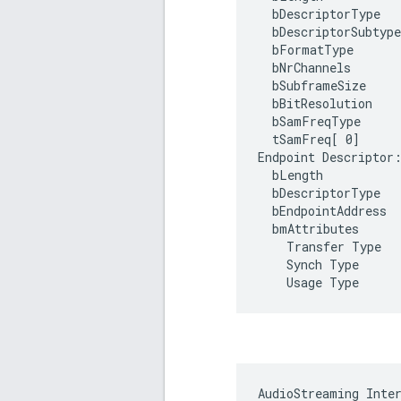
  bDescriptorType   
  bDescriptorSubtype
  bFormatType      
  bNrChannels       
  bSubframeSize     
  bBitResolution    
  bSamFreqType      
  tSamFreq[ 0]      
Endpoint Descriptor:
  bLength           
  bDescriptorType   
  bEndpointAddress  
  bmAttributes      
    Transfer Type   
    Synch Type      
AudioStreaming Inter