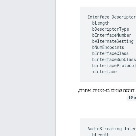
Interface Descriptor
  bLength           
  bDescriptorType   
  bInterfaceNumber  
  bAlternateSetting 
  bNumEndpoints     
  bInterfaceClass   
  bInterfaceSubClass
  bInterfaceProtocol
גימה שונים בו-זמנית. אחרת,
.
tS
AudioStreaming Inter
  bLength           