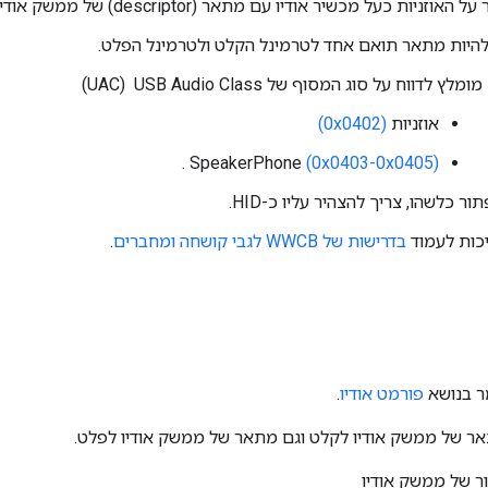
ניות כעל מכשיר אודיו עם מתאר (descriptor) של ממשק אודיו תקין (0x01).
להיות מתאר תואם אחד לטרמינל הקלט ולטרמינל הפלט.
מומלץ לדווח על סוג המסוף של USB Audio Class ‏ (UAC)
אוזניות
(0x0402)
.
SpeakerPhone
(0x0403-0x0405)
ור כלשהו, צריך להצהיר עליו כ-HID.
יכות לעמוד
בדרישות של WWCB לגבי קושחה ומחברים
.
ר בנושא
פורמט אודיו
.
ר של ממשק אודיו לקלט וגם מתאר של ממשק אודיו לפלט.
ר של ממשק אודיו