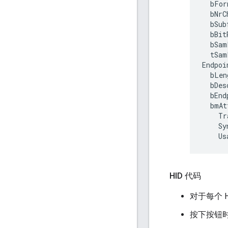
  bFor
  bNrC
  bSub
  bBit
  bSam
  tSam
Endpoi
  bLen
  bDes
  bEnd
  bmAt
    Tr
    Sy
HID 代码
对于每个 
按下按钮