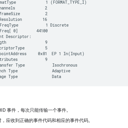
matType             1 (FORMAT_TYPE_I)

hannels             2

frameSize           2

Resolution         16

FreqType            1 Discrete

Freq[ 0]        44100

nt Descriptor:

gth                 9

criptorType         5

pointAddress     0x81  EP 1 In(Input)

tributes            9

ansfer Type            Isochronous

nch Type               Adaptive

HID 事件，每次只能传输一个事件。
时，应收到正确的事件代码和相应的事件代码。