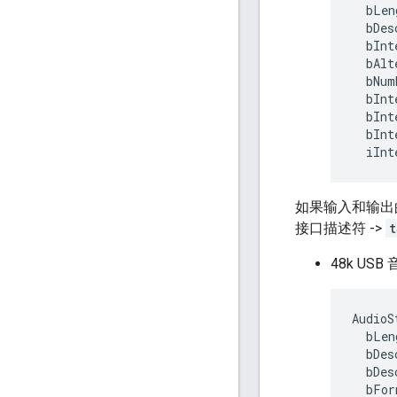
  bLen
  bDes
  bInt
  bAlt
  bNum
  bInt
  bInt
  bInt
如果输入和输出
接口描述符 ->
t
48k US
AudioS
  bLen
  bDes
  bDes
  bFor