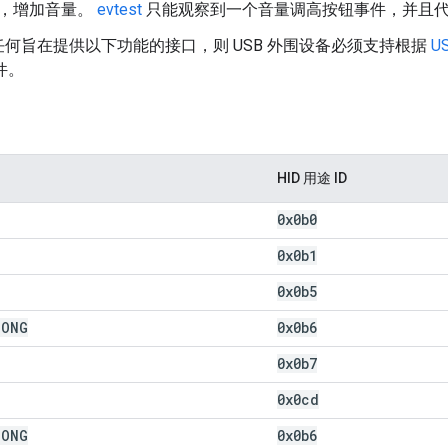
，增加音量。
evtest
只能观察到一个音量调高按钮事件，并且
何旨在提供以下功能的接口，则 USB 外围设备必须支持根据
U
事件。
HID 用途 ID
0x0b0
0x0b1
0x0b5
SONG
0x0b6
0x0b7
0x0cd
SONG
0x0b6