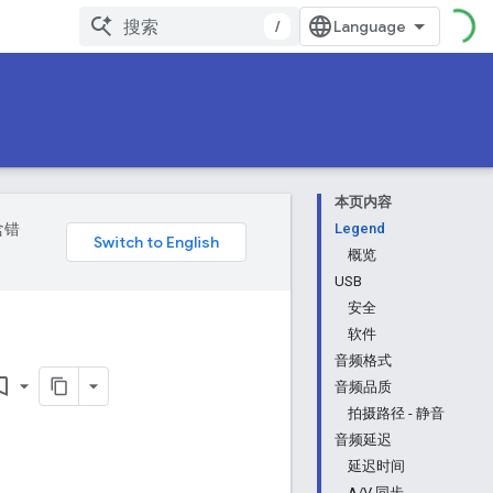
/
本页内容
含错
Legend
概览
USB
安全
软件
音频格式
k_border
音频品质
拍摄路径 - 静音
音频延迟
延迟时间
A/V 同步