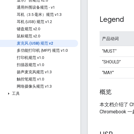
显示广告规范 v2
.
0
通用外围设备规范 - v1
耳机（3
.
5 毫米）规范 v1
.
3
Legend
耳机 (USB) 规范 v1
.
2
键盘规范 v2
.
0
鼠标规范 v2
.
0
产品动词
麦克风 (USB) 规范 v2
多功能打印机 (MFP) 规范 v1
.
0
"MUST"
打印机规范 v1
.
0
“SHOULD”
扫描器规范 v1
.
0
扬声麦克风规范 v1
.
3
“MAY”
触控笔规范 v1
.
0
网络摄像头规范 v1
.
3
概览
工具
本文档介绍了 C
Chromeboo