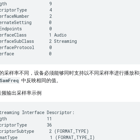
gth                 9

criptorType         4

erfaceNumber        2

ernateSetting       0

Endpoints           0

erfaceClass         1 Audio

erfaceSubClass      2 Streaming

erfaceProtocol      0

的采样率不同，设备必须能够同时支持以不同采样率进行播放和
SamFreq
中反映相同的值。
B 音频输出采样率示例
treaming Interface Descriptor:

gth                11

criptorType        36

criptorSubtype      2 (FORMAT_TYPE)

matType             1 (FORMAT_TYPE_I)
