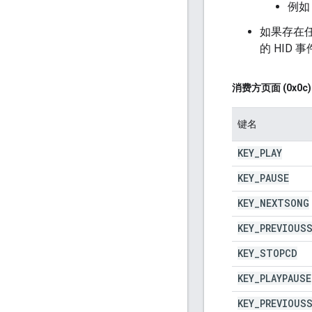
例如
如果存在任
的 HID 
消费方页面 (0x0c)
键名
KEY
_
PLAY
KEY
_
PAUSE
KEY
_
NEXTSONG
KEY
_
PREVIOUS
KEY
_
STOPCD
KEY
_
PLAYPAUSE
KEY
_
PREVIOUS