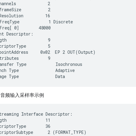
hannels             2

frameSize           2

Resolution         16

FreqType            1 Discrete

Freq[ 0]        48000

nt Descriptor:

gth                 9

criptorType         5

pointAddress     0x02  EP 2 OUT(Output)

tributes            9

ansfer Type            Isochronous

nch Type               Adaptive

USB 音频输入采样率示例
treaming Interface Descriptor:

gth                11

criptorType        36

criptorSubtype      2 (FORMAT_TYPE)
