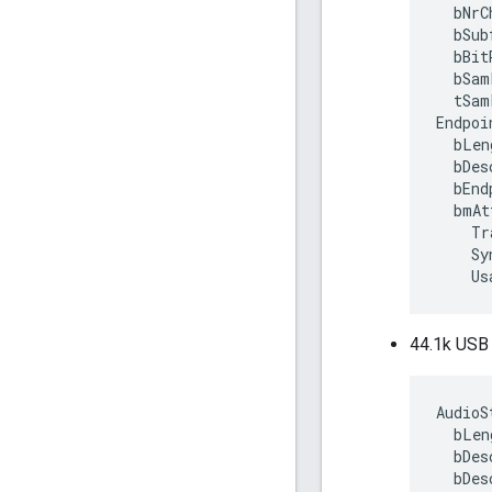
  bNrC
  bSub
  bBit
  bSam
  tSam
Endpoi
  bLen
  bDes
  bEnd
  bmAt
    Tr
    Sy
44.1k 
AudioS
  bLen
  bDes
  bDes