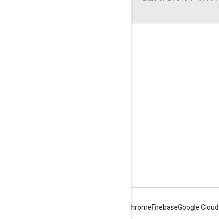
জুড়ে থাকা
Google Developer Program
Google Developer Groups
Google Developer Experts
Accelerators
Google Cloud & NVIDIA
Android
Chrome
Firebase
Google Cloud