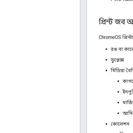
প্রিন্ট জব অ
ChromeOS প্রিন্টা
রঙ বা কাল
ডুপ্লেক্স
মিডিয়া বৈশিষ
কাগ
ইনপুট
মার্জ
আমি
কোলেশন